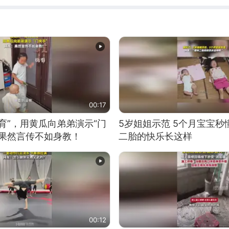
00:17
育”，用黄瓜向弟弟演示“门
5岁姐姐示范 5个月宝宝秒
：果然言传不如身教！
二胎的快乐长这样
00:12