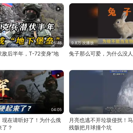
05:48
9.8万 次播放
敌后半年，T-72变身“地
兔子那么可爱，为什么没人
04:05
，现在请听好了！为什么俄
月亮也逃不开垃圾侵扰！马
来了？
残骸把月球撞个坑