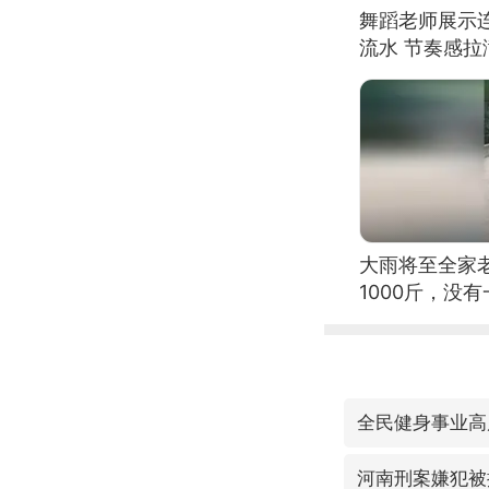
舞蹈老师展示
流水 节奏感拉
的？
大雨将至全家
1000斤，没
全民健身事业高
河南刑案嫌犯被