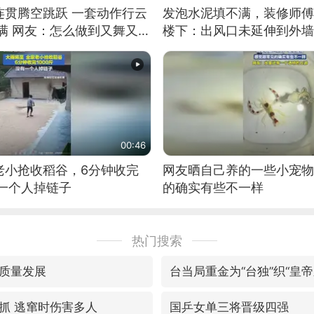
连贯腾空跳跃 一套动作行云
发泡水泥填不满，装修师傅
满 网友：怎么做到又舞又武
楼下：出风口未延伸到外墙
00:46
老小抢收稻谷，6分钟收完
网友晒自己养的一些小宠物
有一个人掉链子
的确实有些不一样
热门搜索
质量发展
台当局重金为“台独”织“皇帝
抓 逃窜时伤害多人
国乒女单三将晋级四强