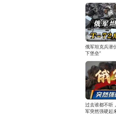
3720 次播放
俄军坦克兵潜伏
下堡垒”
过去谁都不听
军突然强硬起