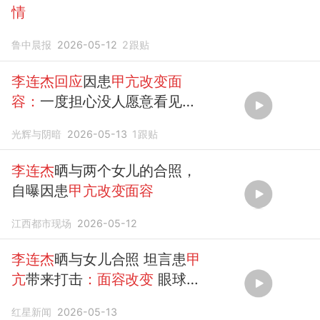
情
鲁中晨报
2026-05-12
2
跟贴
李连杰回应
因患
甲亢改变面
容：
一度担心没人愿意看见自
己的模样
光辉与阴暗
2026-05-13
1
跟贴
李连杰
晒与两个女儿的合照，
自曝因患
甲亢改变面容
江西都市现场
2026-05-12
李连杰
晒与女儿合照 坦言患
甲
亢
带来打击
：面容改变
眼球突
出
红星新闻
2026-05-13