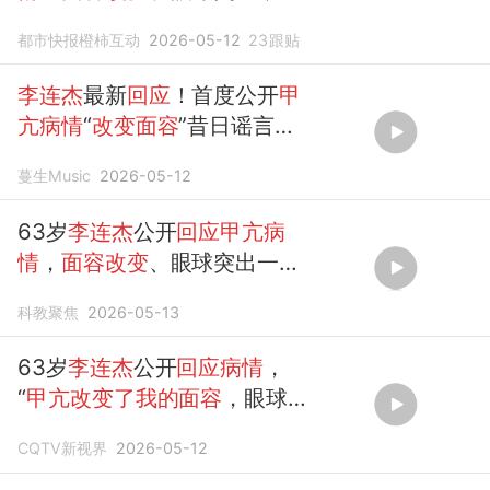
想完成演艺生涯，但担心没有
都市快报橙柿互动
2026-05-12
23
跟贴
人想看到
我的
样子……
李连杰
最新
回应
！首度公开
甲
亢病情
“
改变面容
”昔日谣言翻
篇
蔓生Music
2026-05-12
63岁
李连杰
公开
回应甲亢病
情
，
面容改变
、眼球突出一
度，担心没人愿意看见自己的
科教聚焦
2026-05-13
模样。
63岁
李连杰
公开
回应病情
，
“
甲亢改变了我的面容
，眼球突
出”。
CQTV新视界
2026-05-12