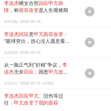
李连杰
晒女合照
回应甲亢病
情
，称
面容改变
是人生艰难期
港湾无船
2026-05-14
李连杰回应
患
甲亢面容改变：
“眼球突出，担心没人愿意看到
我的
样子”。由于拍电影留下很
封面新闻
2026-05-12
多旧伤，自己无法像...
从一脸正气到“奸相”争议，
李
连杰
无奈
回应：
因患
甲亢改变
了面容
信息风云
2026-05-12
48
跟贴
李连杰回应甲亢
、旧伤等过
往
：甲亢改变了我的面容