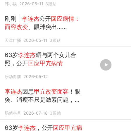
韩小娱
2026-05-11
3
跟贴
刚刚 |
李连杰
公开
回应病情：
面容改变
、眼球突出……
天津广播
2026-05-11
3
跟贴
63岁
李连杰
晒与两个女儿合
照，公开
回应甲亢病情
乐动向前
2026-05-12
李连杰
因患
甲亢改变面容
！眼
突、消瘦不只是激素问题，肠
道屏障或是恢复关键一环
肠菌科普
2026-07-18
3
跟贴
63岁
李连杰
，公开
回应甲亢病