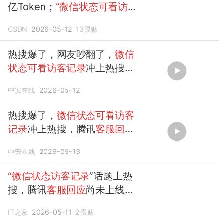
亿Token；
“微信状态可看访客
记录
”上热搜，腾讯
客服回应
；
CSDN
2026-05-12
13
跟贴
Linux内核首个AI生成驱动诞生
| 极客头条
热搜爆了，网友吵翻了，
微信
状态可看访客记录
冲上热搜，
腾讯
客服回应
正在ios客户端进
中安在线
2026-05-12
行灰度测试，可在右...
热搜爆了，
微信状态可看访客
记录
冲上热搜，腾讯
客服回应
正在灰度测试
中安在线
2026-05-13
“微信状态访客记录
”话题上热
搜，腾讯
客服回应
尚未上线该
服务
IT之家
2026-05-11
2
跟贴