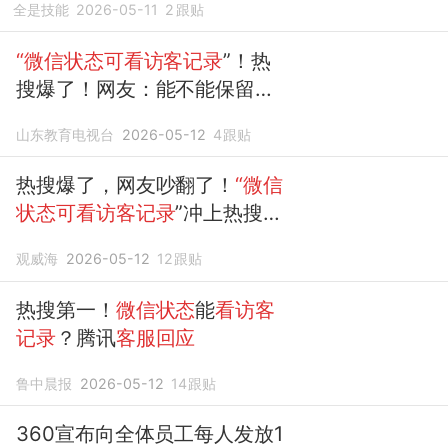
全是技能
2026-05-11
2
跟贴
“微信状态可看访客记录
”！热
搜爆了！网友：能不能保留点
隐私……
客服回应
山东教育电视台
2026-05-12
4
跟贴
热搜爆了，网友吵翻了！
“微信
状态可看访客记录
”冲上热搜，
腾讯
客服回应
：正在iOS客户
观威海
2026-05-12
12
跟贴
端进行灰度测试，可在右下角
查
看状态
浏览人数
热搜第一！
微信状态
能
看访客
记录
？腾讯
客服回应
鲁中晨报
2026-05-12
14
跟贴
360宣布向全体员工每人发放1