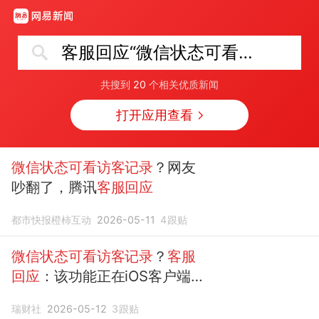
客服回应“微信状态可看访客记录”
共搜到
20
个相关优质新闻
打开应用查看
微信状态可看访客记录
？网友
吵翻了，腾讯
客服回应
都市快报橙柿互动
2026-05-11
4
跟贴
微信状态可看访客记录
？
客服
回应
：该功能正在iOS客户端
进行灰度测试
瑞财社
2026-05-12
3
跟贴