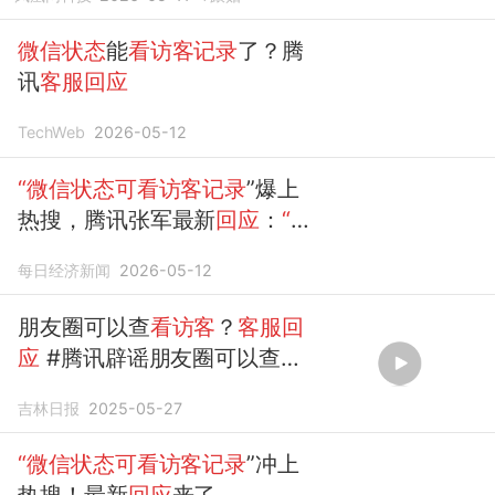
微信状态
能
看访客记录
了？腾
讯
客服回应
TechWeb
2026-05-12
“微信状态可看访客记录
”爆上
热搜，腾讯张军最新
回应
：
“访
客
和已读功能”已焊死，不会开
每日经济新闻
2026-05-12
发，此次小范围测试浏览人数
展示功能已停止
朋友圈可以查
看访客
？
客服回
应
#腾讯辟谣朋友圈可以查
看
访客记录
#
微信
#辟谣 （责
吉林日报
2025-05-27
编：姚瑶 编审：...
“微信状态可看访客记录
”冲上
热搜！最新
回应
来了