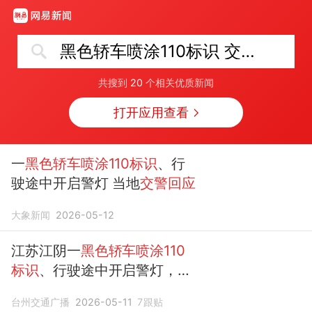
黑色轿车喷涂110标识 交警回应
共搜到
20
个相关优质新闻
打开应用查看
一
黑色轿车喷涂110标识
、行
驶途中开启警灯 当地
交警回应
大象新闻
2026-05-12
江苏江阴一
黑色轿车喷涂110
标识
、行驶途中开启警灯，且
悬挂民用普通号牌；当地
交
台州交通广播
2026-05-11
7
跟贴
警
：系救援车辆，正在进一步