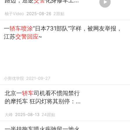
路边，巡逻
交警
化身修车工，
单膝跪地帮忙换胎。车主网络
柚子Video
2025-08-26
2
跟贴
点赞，阜阳
交警回应
：本职工
作，感谢认可！
一
轿车喷涂
“日本731部队”字样，被网友举报，
江苏
交警回应
~
小剪优学院
2021-09-27
北京一
轿车
司机看不惯闯禁行
的摩托车 狂闪灯将其别停：
交
警回应
大峰
2025-08-13
24
跟贴
一半挂拖车喷火疾驰留一地火