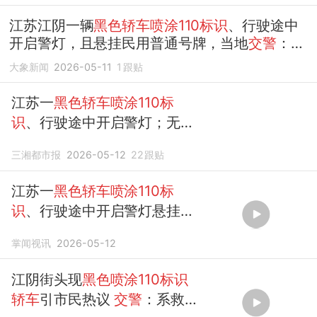
核查
江苏江阴一辆
黑色轿车喷涂110标识
、行驶途中
开启警灯，且悬挂民用普通号牌，当地
交警
：系
救援车辆，正进一步核查
大象新闻
2026-05-11
1
跟贴
江苏一
黑色轿车喷涂110标
识
、行驶途中开启警灯；无锡
警方
回应
：是救援车辆，已拆
三湘都市报
2026-05-12
22
跟贴
除警灯和
110
涂装，并罚款
2000元，收缴警用标志灯具
江苏一
黑色轿车喷涂110标
识
、行驶途中开启警灯悬挂民
用普通号牌，警方
回应
掌闻视讯
2026-05-12
江阴街头现
黑色喷涂110标识
轿车
引市民热议
交警
：系救援