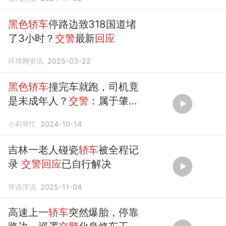
黑色轿车
停路边致318国道堵
了3小时？
交警
最新
回应
环球网资讯
2025-03-22
黑色轿车
撞完车就跑，司机竟
是未成年人？
交警
：属于肇事
逃逸，正在处理中
小莉帮忙
2024-10-14
吉林一老人碰瓷
轿车
被全程记
录
交警回应
已自行解决
萍语萍说
2025-11-04
高速上一
轿车
突然爆胎，停靠