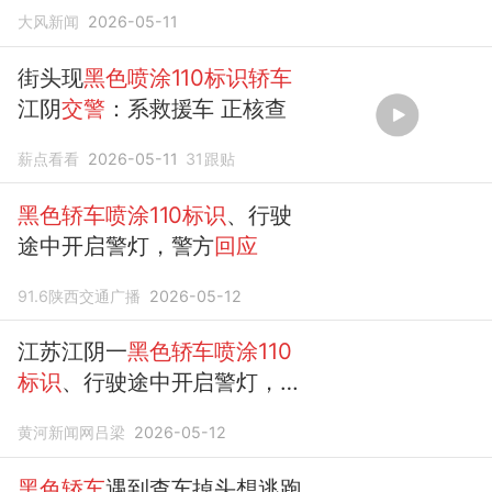
车辆正在核查
大风新闻
2026-05-11
街头现
黑色喷涂110标识轿车
江阴
交警
：系救援车 正核查
薪点看看
2026-05-11
31
跟贴
黑色轿车喷涂110标识
、行驶
途中开启警灯，警方
回应
91.6陕西交通广播
2026-05-12
江苏江阴一
黑色轿车喷涂110
标识
、行驶途中开启警灯，且
悬挂民用普通号牌
黄河新闻网吕梁
2026-05-12
黑色轿车
遇到查车掉头想逃跑