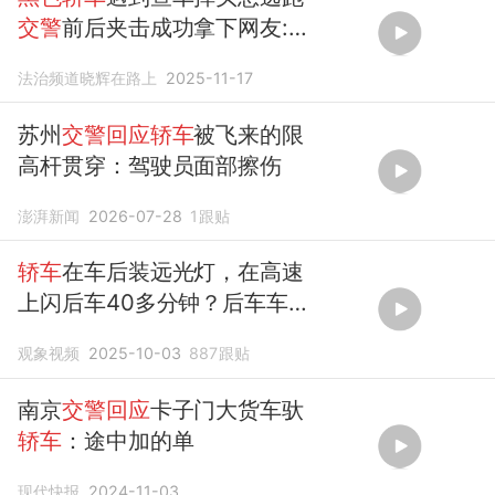
交警
前后夹击成功拿下网友:喝
酒不开车开车不喝酒
法治频道晓辉在路上
2025-11-17
苏州
交警回应轿车
被飞来的限
高杆贯穿：驾驶员面部擦伤
澎湃新闻
2026-07-28
1
跟贴
轿车
在车后装远光灯，在高速
上闪后车40多分钟？后车车主
怒斥：这是犯罪，
交警回应
观象视频
2025-10-03
887
跟贴
南京
交警回应
卡子门大货车驮
轿车
：途中加的单
现代快报
2024-11-03