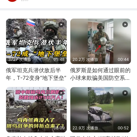
3727 次播放
05:48
20.2万 次播放
00:44
俄军坦克兵潜伏敌后半
俄罗斯是如何通过眼前的
年，T-72变身“地下堡垒”
小球来欺骗美国防空系统
的
08:09
22.9万 次播放
00:52