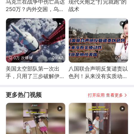
乌克兰在战争中伤亡高达
现代火炮之“打完就跑”的
250万？内外交困，乌克
战术
兰这下真没人了！
12.0万 次播放
09:47
03:05
美国太空部队第一次出
八国联合声明反复谴责以
手，只用了三步破解伊朗
色列！从来没有实质动
防空
作！根源是惧怕美国
更多热门视频
打开应用 查看更多