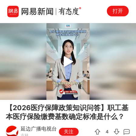
打开
Play
00:00
01:01
En
【2026医疗保障政策知识问答】职工基
fu
本医疗保险缴费基数确定标准是什么？
延边广播电视台
关注
4
吉林