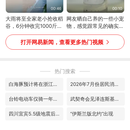
00:46
00:10
大雨将至全家老小抢收稻
网友晒自己养的一些小宠
谷，6分钟收完1000斤，
物，感觉跟常见的确实有
没有一个人掉链子
些不一样
打开网易新闻，查看更多热门视频
热门搜索
白海豚预计将在浙江苍南到三门一带登陆
2026年7月份居民消费价格同比上涨0.5%
台铃电动车仅骑一年就断电趴窝
武契奇会见泽连斯基有何意图
四川宜宾5.5级地震后余震为何不断
“伊斯兰版北约”出现