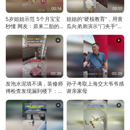
00:14
00:17
5岁姐姐示范 5个月宝宝
姐姐的“硬核教育”，用黄
秒懂 网友：原来二胎的
瓜向弟弟演示“门夹手”，
快乐长这样
网友：果然言传不如身
教！
00:36
00:39
发泡水泥填不满，装修师
孙子考取上海交大爷爷感
傅检查发现漏到楼下：出
谢亲家母
风口未延伸到外墙