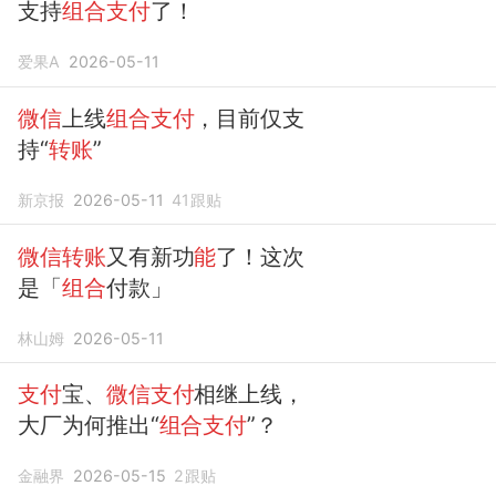
支持
组合支付
了！
爱果A
2026-05-11
微信
上线
组合支付
，目前仅支
持“
转账
”
新京报
2026-05-11
41
跟贴
微信转账
又有新功
能
了！这次
是「
组合
付款」
林山姆
2026-05-11
支付
宝、
微信支付
相继上线，
大厂为何推出“
组合支付
”？
金融界
2026-05-15
2
跟贴