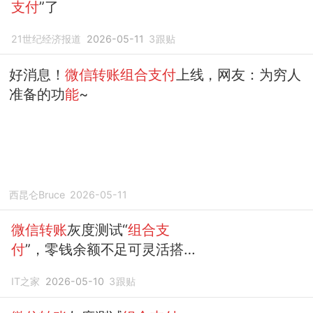
支付
”了
21世纪经济报道
2026-05-11
3
跟贴
好消息！
微信转账组合支付
上线，网友：为穷人
准备的功
能
~
西昆仑Bruce
2026-05-11
微信转账
灰度测试“
组合支
付
”，零钱余额不足可灵活搭配
银行卡
IT之家
2026-05-10
3
跟贴