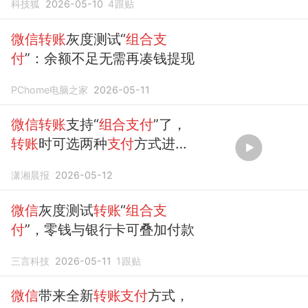
科技狐
2026-05-10
4
跟贴
微信转账
灰度测试“
组合支
付
”：余额不足无需再凑钱提现
PChome电脑之家
2026-05-11
微信转账
支持“
组合支付
”了，
转账
时可选两种
支付
方式进行
组合
潇湘晨报
2026-05-12
微信
灰度测试
转账
“
组合支
付
”，零钱与银行卡可叠加付款
三言科技
2026-05-11
1
跟贴
微信
带来全新
转账支付
方式，