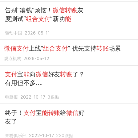
告别“凑钱”烦恼！
微信转账
灰
度测试“
组合支付
”新功
能
驱动中国
2026-05-11
微信支付
上线“
组合支付
” 优先支持
转账
场景
观点机构
2026-05-12
支付
宝
能
向
微信
好友
转账
了？
有用但不多....
电脑报
2022-10-17
3
跟贴
终于！
支付
宝
能转账
给
微信
好
友了
果粉俱乐部
2022-10-17
230
跟贴