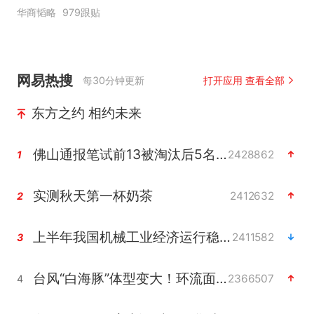
华商韬略
979跟贴
网易热搜
每30分钟更新
打开应用 查看全部
东方之约 相约未来
佛山通报笔试前13被淘汰后5名进体检
2428862
1
实测秋天第一杯奶茶
2412632
2
上半年我国机械工业经济运行稳中有进
2411582
3
台风“白海豚”体型变大！环流面积接近13个浙江那么大
2366507
4