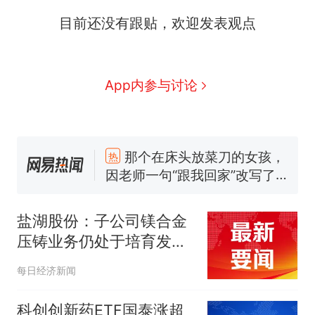
目前还没有跟贴，欢迎发表观点
App内参与讨论
那个在床头放菜刀的女孩，
热
因老师一句“跟我回家”改写了
人生
制裁瓜子饺子，美国怕什
新
么？
盐湖股份：子公司镁合金
费大厨“全国小炒肉大王”称
压铸业务仍处于培育发展
号，仅凭视频评出？中国烹饪
阶段
协会回应
男子上山采菌偶然发现鸡枞菌
每日经济新闻
窝，原地守1天等它长大：挖了
140多朵
美国渔民钓获鲨鱼徒手将其拽
科创创新药ETF国泰涨超