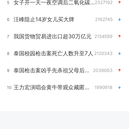
女子开一天一夜空调后二氧化碳中毒
2327192
5
汪峰阻止14岁女儿买大牌
2162745
6
我国货物贸易进出口超30万亿元
2154599
7
泰国校园枪击案死亡人数升至7人
2120343
8
泰国枪击案凶手先杀祖父母后行凶
2036063
9
王力宏演唱会黄牛带观众藏匿被查获
1990918
10