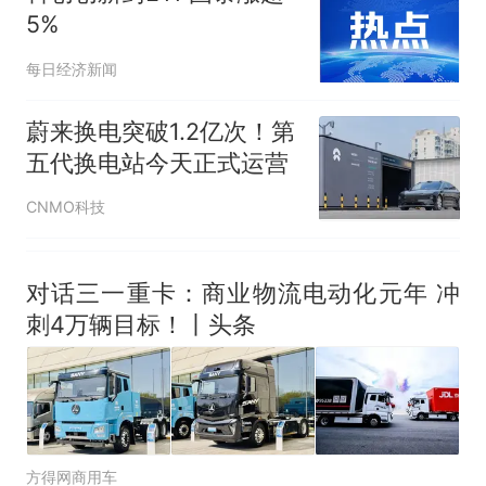
回大海 目击者直呼震惊 （视频
5%
来源：参考消息）
笔试第一被第二名传话劝弃考
每日经济新闻
官方通报
那个在床头放菜刀的女孩，
热
蔚来换电突破1.2亿次！第
因老师一句“跟我回家”改写了
五代换电站今天正式运营
人生
CNMO科技
对话三一重卡：商业物流电动化元年 冲
刺4万辆目标！丨头条
方得网商用车