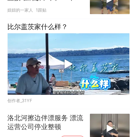
租金算下来真不少。去找
妞妞的一家人
1跟贴
小伙伴商量商量。好在咱
们种的农产品多，以后经
比尔盖茨家什么样？
常要存放货物是刚需
创作者_31YF
洛北河擦边伴漂服务 漂流
运营公司停业整顿