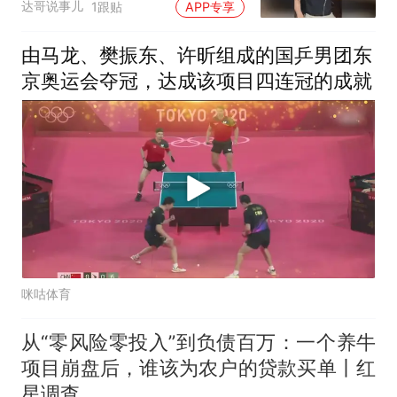
达哥说事儿
1跟贴
APP专享
由马龙、樊振东、许昕组成的国乒男团东
京奥运会夺冠，达成该项目四连冠的成就
咪咕体育
从“零风险零投入”到负债百万：一个养牛
项目崩盘后，谁该为农户的贷款买单丨红
星调查