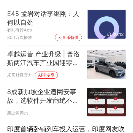
E45 孟岩对话李继刚：人
何以自处
有知有行App
00:12
30.1万次播放
云音乐特供
卓越运营 产业升级 | 普洛
斯两江汽车产业园迎零跑
汽车服务中心开业
乐居财经官方
APP专享
8成新加坡企业遭网安事
故，选软件开发商绝不能
只比价格
爬虫饲养员
印度首辆卧铺列车投入运营，印度网友吹