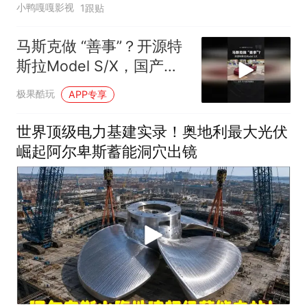
小鸭嘎嘎影视
1跟贴
马斯克做 “善事”？开源特
斯拉Model S/X，国产车
又能抄了？
极果酷玩
APP专享
世界顶级电力基建实录！奥地利最大光伏
崛起阿尔卑斯蓄能洞穴出镜