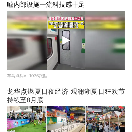
嘘内部设施一流科技感十足
车马点兵V
1076跟贴
龙华点燃夏日夜经济 观澜湖夏日狂欢节
持续至8月底