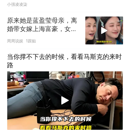
小强凌凌柒
原来她是蓝盈莹母亲，离
婚带女嫁上海富豪，女儿
出演央视正剧
周周说娱
1跟贴
当你撑不下去的时候，看看马斯克的来时
路