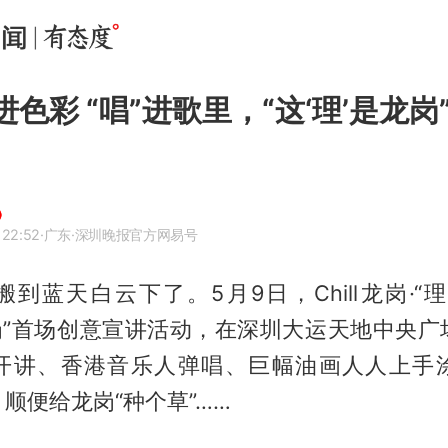
进色彩 “唱”进歌里，“这‘理’是龙
 22:52
·广东
·深圳晚报官方网易号
到蓝天白云下了。5月9日，Chill龙岗·“
龙岗”首场创意宣讲活动，在深圳大运天地中央
开讲、香港音乐人弹唱、巨幅油画人人上手
顺便给龙岗“种个草”……