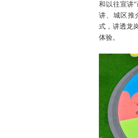
和以往宣讲
讲、城区推
式，讲透龙岗
体验。