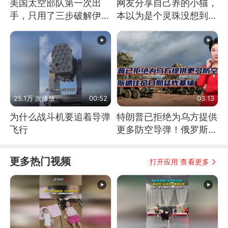
美国太空部队第一次出
网友分享自己养的小猫，
手，只用了三步破解伊朗
本以为是个灵珠没想到是
防空
魔丸
25.1万 次播放
00:52
03:13
为什么战斗机要追着导弹
特朗普已拒绝为乌方提供
飞行
更多防空导弹！俄罗斯抓
住窗口期猛炸基辅
更多热门视频
打开应用 查看更多