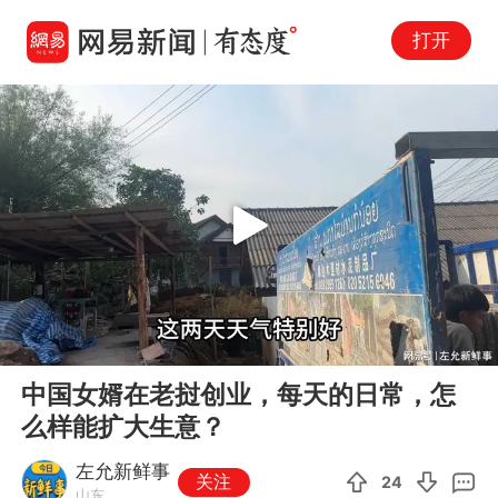
打开
Play
00:00
03:07
En
中国女婿在老挝创业，每天的日常，怎
fu
么样能扩大生意？
左允新鲜事
关注
24
山东