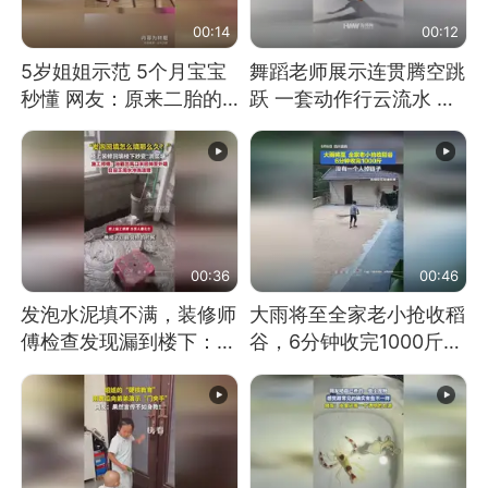
00:14
00:12
5岁姐姐示范 5个月宝宝
舞蹈老师展示连贯腾空跳
秒懂 网友：原来二胎的
跃 一套动作行云流水 节
快乐长这样
奏感拉满 网友：怎么做
到又舞又武的？
00:36
00:46
发泡水泥填不满，装修师
大雨将至全家老小抢收稻
傅检查发现漏到楼下：出
谷，6分钟收完1000斤，
风口未延伸到外墙
没有一个人掉链子