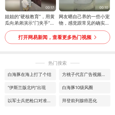
00:17
00:10
姐姐的“硬核教育”，用黄
网友晒自己养的一些小宠
瓜向弟弟演示“门夹手”，
物，感觉跟常见的确实有
网友：果然言传不如身
些不一样
教！
打开网易新闻，查看更多热门视频
热门搜索
白海豚在海上打了个结
方桃子代言广告视频已下架
“伊斯兰版北约”出现
白海豚10级风圈
以军士兵把枪口对准中国记者
拜登前列腺癌恶化