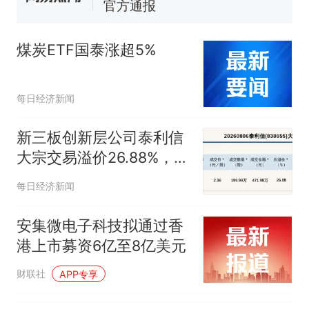
官方通报
惊艳！字都飘起来了 博主在田
间创作“悬浮字” 网友：真·裸眼
煤炭ETF国泰涨超5%
3D！
“不想干了特提出辞职”，疑
热
似南京大学数院院长辞职信流
传，院方回应：喻良教授已卸
每日经济新闻
任院长一职，不清楚辞职信来
源；曾用手绘图做头像
新三板创新层公司泰利信
大宗交易溢价26.88%，成
交金额471.98万元
每日经济新闻
安集微电子科技拟通过香
港上市募资6亿至8亿美元
财联社
APP专享