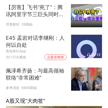
【厉害】飞书“死了”：腾
讯阿里字节三巨头同时掀
了软件的桌子
厉害财经
26跟贴
E45 孟岩对话李继刚：人
何以自处
有知有行App
00:12
30.1万次播放
云音乐特供
佩泽希齐扬：与最高领袖
联络“非常困难”
参考消息
6840跟贴
A股又现“大肉签”