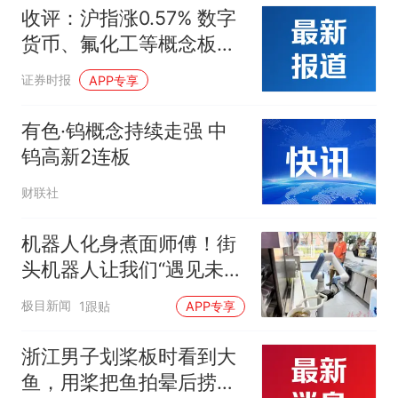
收评：沪指涨0.57% 数字
货币、氟化工等概念板块
走强
证券时报
APP专享
有色·钨概念持续走强 中
钨高新2连板
财联社
机器人化身煮面师傅！街
头机器人让我们“遇见未
来”
极目新闻
1跟贴
APP专享
浙江男子划桨板时看到大
鱼，用桨把鱼拍晕后捞