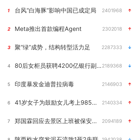
台风“白海豚”影响中国已成定局
2401968
1
Meta推出首款编程Agent
2302018
2
聚“绿”成势，结构转型活力足
2287333
3
80后女柜员获聘4200亿银行副行长
2189368
4
印度暴发金迪普拉病毒
2146903
5
41岁女子为鼓励女儿考上985研究生
2140334
6
郑国霖回应去景区上班被保安拦下
2094189
7
陕西柞水突发泥石流致1死2失联
1942038
8