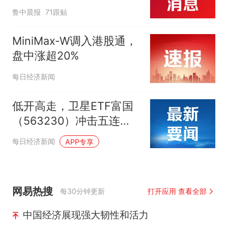
起；当事人：鱼重7斤6
鲁中晨报
71跟贴
两，做成红烧辣子鱼块，
味道很好
MiniMax‑W调入港股通，
盘中涨超20%
每日经济新闻
低开高走，卫星ETF富国
（563230）冲击五连
阳，盘中涨幅达1.54%
每日经济新闻
APP专享
网易热搜
每30分钟更新
打开应用 查看全部
中国经济展现强大韧性和活力