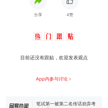
分享
4赞
“不想干了特提出辞职”，疑
热
目前还没有跟贴，欢迎发表观点
似南京大学数院院长辞职信流
传，院方回应：喻良教授已卸
费大厨“全国小炒肉大王”称
新
任院长一职，不清楚辞职信来
号，仅凭视频评出？中国烹饪
源；曾用手绘图做头像
协会回应
男子上山采菌偶然发现鸡枞菌
App内参与讨论
窝，原地守1天等它长大：挖了
140多朵
美国渔民钓获鲨鱼徒手将其拽
回大海 目击者直呼震惊 （视频
来源：参考消息）
笔试第一被第二名传话劝弃考