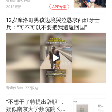
为”：已启动问责程序 副
央视新闻客户端
2912跟贴
APP专享
校长被停职
12岁摩洛哥男孩边境哭泣恳求西班牙士
兵：“可不可以不要把我遣返回国”
青蜂侠Bee
777跟贴
“不想干了特提出辞职”，
疑似南京大学数院院长辞