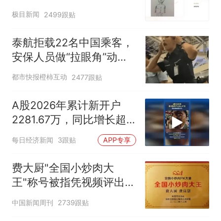
职信流传，院方回应：喻
极目新闻
2499跟贴
良教授已卸任院长一职，
不清楚辞职信来源；曾用
泰航拒载22名中国乘客，
手绘图做头像
安保人员做“拉眼角”动
作，泰国机场最新回应：
都市快报橙柿互动
2477跟贴
拒绝登机决定由航司作
出；亲历者：曾承诺免费
A股2026年累计新开户
改签但没兑现
2281.67万，同比增长超
50%
每日经济新闻
3跟贴
APP专享
费大厨"全国小炒肉大
王"称号被指凭视频评出
官方回应
中国新闻周刊
2739跟贴