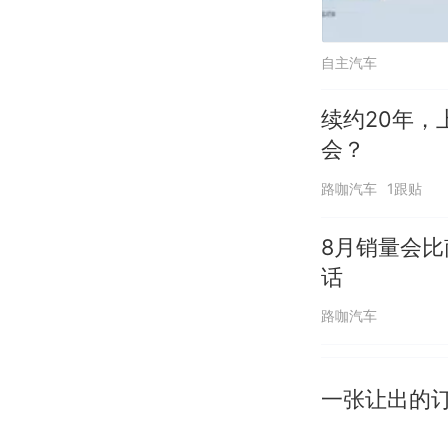
自主汽车
续约20年
会？
路咖汽车
1跟贴
8月销量会
话
路咖汽车
一张让出的