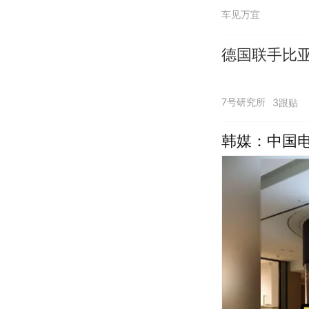
车见万宜
德国联手比
7号研究所
3跟贴
韩媒：中国