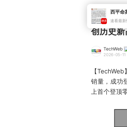
西平命
速看最新
创历史新
TechWeb
2026-05-11 
【TechWe
销量，成功
上首个登顶