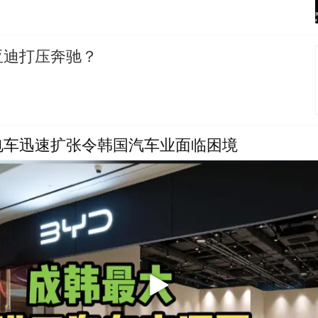
亚迪打压奔驰？
电车迅速扩张令韩国汽车业面临困境