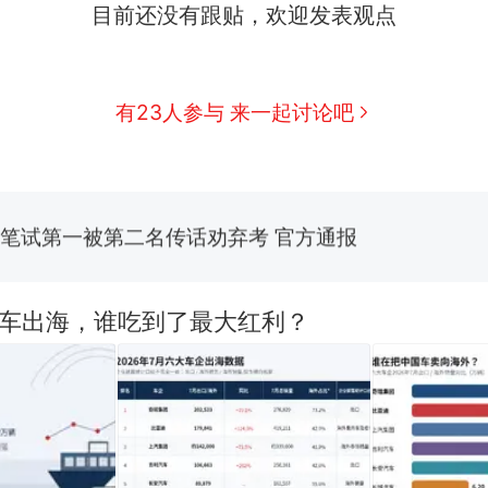
目前还没有跟贴，欢迎发表观点
那个在床头放菜刀的女孩，因老师一句“跟我回家”
热
费大厨“全国小炒肉大王”称号，仅凭视频评出？中
新
有23人参与 来一起讨论吧
应
美国渔民钓获鲨鱼徒手将其拽回大海 目击者直呼震惊
参考消息）
笔试第一被第二名传话劝弃考 官方通报
佛山一中学招聘物理教师，笔试前13名均遭淘汰？教
招聘，成立调查组全面核查
国车出海，谁吃到了最大红利？
台风"白海豚"中心附近最大风力已达15级 最新研判
那个在床头放菜刀的女孩，因老师一句“跟我回家”
热