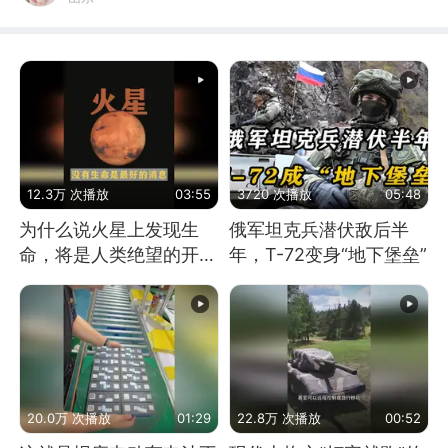
12.3万 次播放
03:55
3720 次播放
05:48
为什么说火星上发现生
俄军坦克兵潜伏敌后半
命，将是人类绝望的开
年，T-72变身“地下堡垒”
始？
20.0万 次播放
01:29
22.8万 次播放
00:52