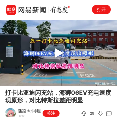
打开
Play
00:00
02:32
En
打卡比亚迪闪充站，海狮06EV充电速度
fu
现原形，对比特斯拉差距明显
迷路de阿狸
关注
29
山东