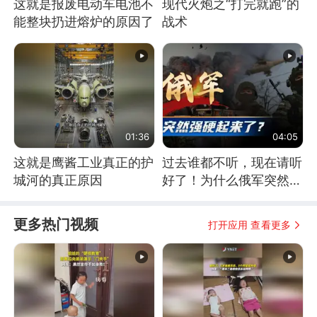
这就是报废电动车电池不
现代火炮之“打完就跑”的
能整块扔进熔炉的原因了
战术
01:36
04:05
这就是鹰酱工业真正的护
过去谁都不听，现在请听
城河的真正原因
好了！为什么俄军突然强
硬起来了？
更多热门视频
打开应用 查看更多