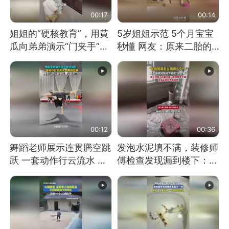
00:17
00:14
姐姐的“硬核教育”，用黄
5岁姐姐示范 5个月宝宝
瓜向弟弟演示“门夹手”，
秒懂 网友：原来二胎的
网友：果然言传不如身
快乐长这样
教！
00:12
00:36
舞蹈老师展示连贯腾空跳
发泡水泥填不满，装修师
跃 一套动作行云流水 节
傅检查发现漏到楼下：出
奏感拉满 网友：怎么做
风口未延伸到外墙
到又舞又武的？