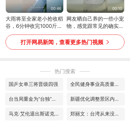
00:46
00:10
大雨将至全家老小抢收稻
网友晒自己养的一些小宠
谷，6分钟收完1000斤，
物，感觉跟常见的确实有
没有一个人掉链子
些不一样
打开网易新闻，查看更多热门视频
热门搜索
国乒女单三将晋级四强
全民健身事业高质量发展
台当局重金为“台独”织“皇帝新衣”
新疆优化调整景区内自驾服务费
马克·艾伦退出斯诺克中国公开赛
郑丽文：台湾从来没有“独立”过