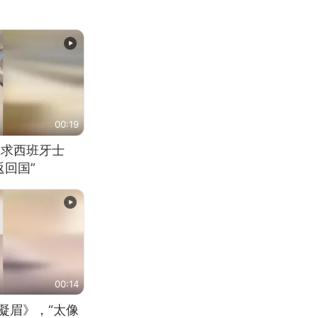
00:19
恳求西班牙士
回国”
00:14
凝眉》，“太像