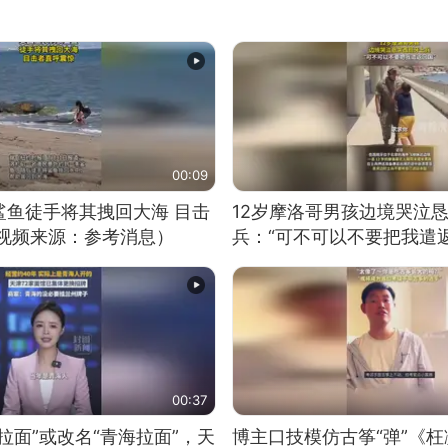
00:09
鲨鱼徒手将其拽回大海 目击
12岁摩洛哥男孩边境哭泣
（视频来源：参考消息）
兵：“可不可以不要把我遣返
00:37
拉面”或改名“青海拉面”，天
博主口技模仿古筝“弹”《枉