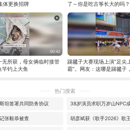
集体更换招牌
了～你是吃古筝长大的吗？
位考级不带古筝的选手。”
日电讯）
00:42
一无所获，母女俩临时接管
踢毽子大赛现场上演“足尖
鱼竿钓上大鱼
霸”。网友：这哪是踢毽子
现场！#睡个好觉
热门搜索
斯坦签署共同防务协议
38岁演员求职万岁山NPC
记张毅恭被查
胡彦斌获《歌手2026》歌