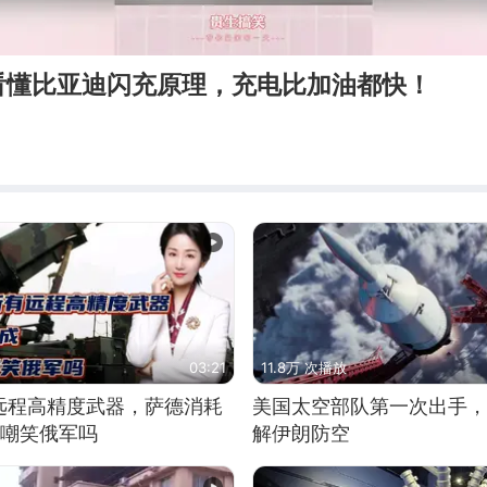
看懂比亚迪闪充原理，充电比加油都快！
03:21
11.8万 次播放
远程高精度武器，萨德消耗
美国太空部队第一次出手，
敢嘲笑俄军吗
解伊朗防空