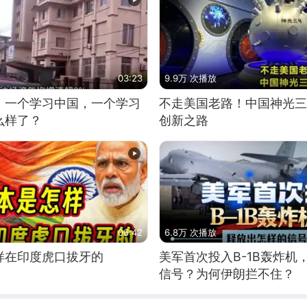
03:23
9.9万 次播放
，一个学习中国，一个学习
不走美国老路！中国神光三
么样了？
创新之路
06:42
6.8万 次播放
样在印度虎口拔牙的
美军首次投入B-1B轰炸机
信号？为何伊朗拦不住？