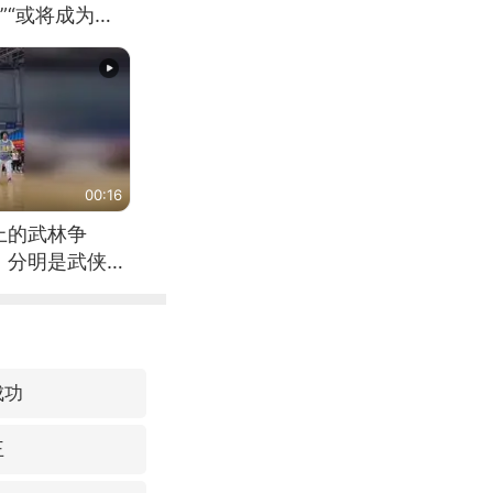
”“或将成为首
（来源：新华每
00:16
上的武林争
，分明是武侠片
成功
王