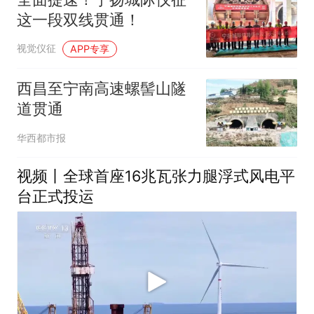
这一段双线贯通！
视觉仪征
APP专享
西昌至宁南高速螺髻山隧
道贯通
华西都市报
视频丨全球首座16兆瓦张力腿浮式风电平
台正式投运