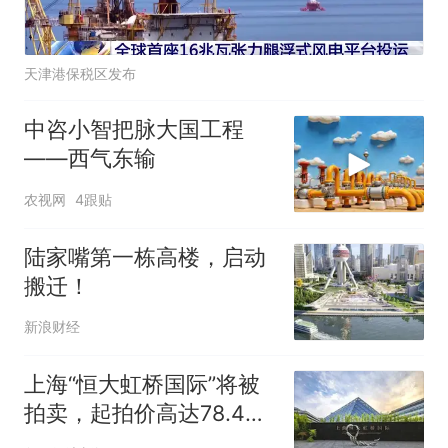
天津港保税区发布
中咨小智把脉大国工程
——西气东输
农视网
4跟贴
陆家嘴第一栋高楼，启动
搬迁！
新浪财经
上海“恒大虹桥国际”将被
拍卖，起拍价高达78.4亿
元！许家印8年前斥巨资