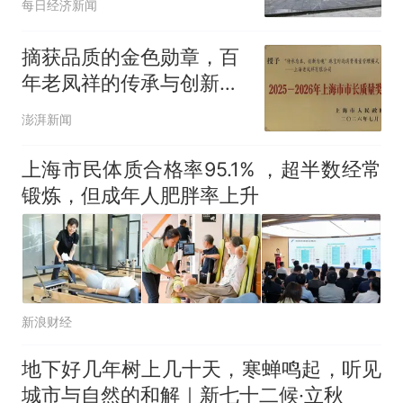
每日经济新闻
买下，烂尾至今
摘获品质的金色勋章，百
年老凤祥的传承与创新之
道
澎湃新闻
上海市民体质合格率95.1% ，超半数经常
锻炼，但成年人肥胖率上升
新浪财经
地下好几年树上几十天，寒蝉鸣起，听见
城市与自然的和解｜新七十二候·立秋