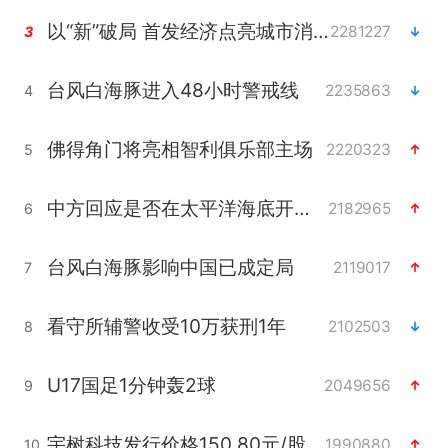
以“新”破局 首发经济点亮城市消费活力
2281227
3
台风白海豚进入48小时警戒线
2235863
4
佛得角门将亮相智利俱乐部主场
2220323
5
中方回应是否在太平洋海底开采稀土
2182965
6
台风白海豚影响中国已成定局
2119017
7
看守所辅警收受10万获刑1年
2102503
8
U17国足1分钟轰2球
2049656
9
宇树科技发行价格150.80元/股
1990880
10