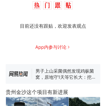
制裁瓜子饺子，美国怕什
热
目前还没有跟贴，欢迎发表观点
么？
那个在床头放菜刀的女孩，
新
因老师一句“跟我回家”改写了
人生
费大厨“全国小炒肉大王”称
App内参与讨论
号，仅凭视频评出？中国烹饪
协会回应
男子上山采菌偶然发现鸡枞菌
窝，原地守1天等它长大：挖了
140多朵
美国渔民钓获鲨鱼徒手将其拽
回大海 目击者直呼震惊 （视频
来源：参考消息）
笔试第一被第二名传话劝弃考
官方通报
贵州金沙这个项目有新进展
制裁瓜子饺子，美国怕什
热
么？