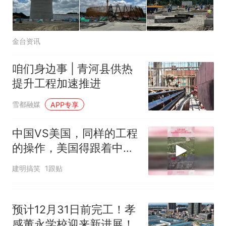
金台资讯
咱们身边事 | 青河县供热
提升工程加速推进
雪都融媒
APP专享
中国VS美国，同样的工程
的操作，美国得跟着中国
的屁股后面追
建明搞笑
1跟贴
预计12月31日前完工！孝
感董永学校迎来新进展！