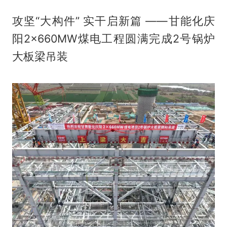
攻坚“大构件” 实干启新篇 ——甘能化庆
阳2×660MW煤电工程圆满完成2号锅炉
大板梁吊装