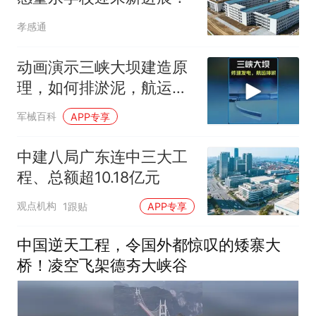
孝感通
动画演示三峡大坝建造原
理，如何排淤泥，航运，
发电？ #科普知识
军械百科
APP专享
中建八局广东连中三大工
程、总额超10.18亿元
观点机构
1跟贴
APP专享
中国逆天工程，令国外都惊叹的矮寨大
桥！凌空飞架德夯大峡谷