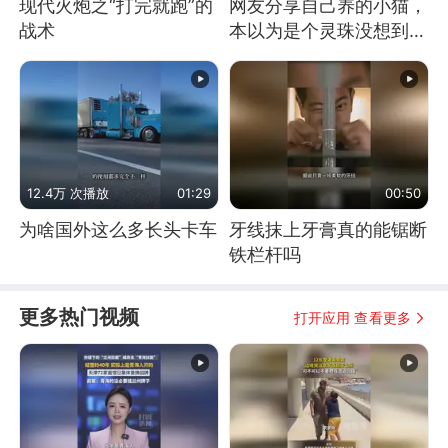
现代火炮之“打完就跑”的
网友分享自己养的小猫，
战术
本以为是个灵珠没想到是
魔丸
12.4万 次播放
01:29
00:50
为啥国外这么多长头卡车
牙线抹上牙膏真的能锯断
铁栏杆吗
更多热门视频
打开应用 查看更多