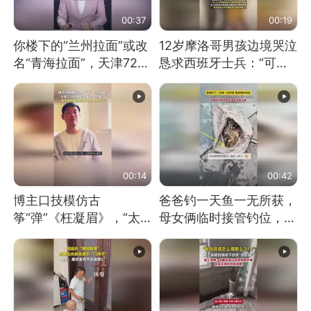
00:37
00:19
你楼下的“兰州拉面”或改
12岁摩洛哥男孩边境哭泣
名“青海拉面”，天津72家
恳求西班牙士兵：“可不
面馆已集体更换招牌
可以不要把我遣返回国”
00:14
00:42
博主口技模仿古
爸爸钓一天鱼一无所获，
筝“弹”《枉凝眉》，“太
母女俩临时接管钓位，用
像了～你是吃古筝长大的
玩具鱼竿钓上大鱼
吗？”“或将成为首位考级
不带古筝的选手。”（来
源：新华每日电讯）