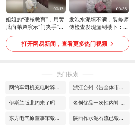
00:17
00:36
姐姐的“硬核教育”，用黄
发泡水泥填不满，装修师
瓜向弟弟演示“门夹手”，
傅检查发现漏到楼下：出
网友：果然言传不如身
风口未延伸到外墙
教！
打开网易新闻，查看更多热门视频
热门搜索
网约车司机充电时猝死保险拒赔
浙江台州《告全体市民书》
伊斯兰版北约来了吗
名创优品一次性内裤 颜面尽失
东方电气原董事宋致远被查
陕西柞水泥石流已致2死 仍有1人失联