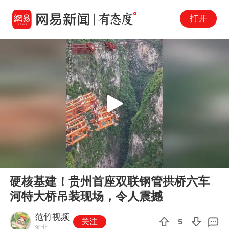
打开
Play
00:00
00:53
En
硬核基建！贵州首座双联钢管拱桥六车
fu
河特大桥吊装现场，令人震撼
范竹视频
关注
5
河北