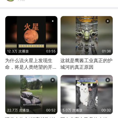
12.3万 次播放
03:55
01:36
为什么说火星上发现生
这就是鹰酱工业真正的护
命，将是人类绝望的开
城河的真正原因
始？
22.7万 次播放
00:52
5.0万 次播放
00:32