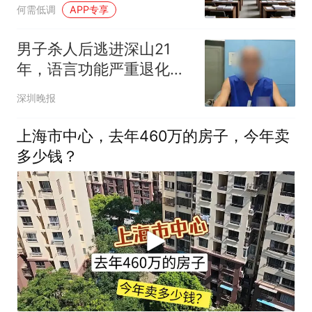
明确答案
何需低调
APP专享
男子杀人后逃进深山21
年，语言功能严重退化，
活得像野人：靠摘野菜、
深圳晚报
挖山薯果腹，肺痛、感
冒、发烧，全凭硬熬
上海市中心，去年460万的房子，今年卖
多少钱？