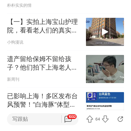
朴朴实实的情
【一】实拍上海宝山护理
院，看看老人们的真实生
活
小狗漫说
遗产留给保姆不留给孩
子？他们拍下上海老人最
大胆的尝试
新周刊
已影响上海！多区发布台
风预警！“白海豚”体型变
大，近似13个浙江面积，
新民晚报
APP专享
1032
写跟贴
64
中心即将进入东海，暴雨
啥时来？