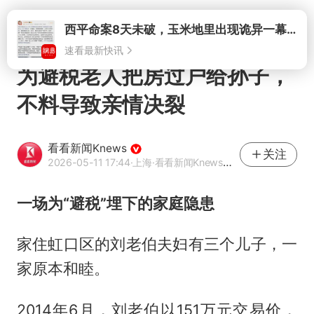
打开
西平命案8天未破，玉米地里出现诡异一幕，我突然想起了欧金中
速看最新快讯
为避税老人把房过户给孙子，
不料导致亲情决裂
看看新闻Knews
关注
2026-05-11 17:44
·上海
·看看新闻Knews官方网易号
一场为“避税”埋下的家庭隐患
家住虹口区的刘老伯夫妇有三个儿子，一
家原本和睦。
2014年6月，刘老伯以151万元交易价，