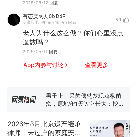
2026-05-12
回复
有态度网友0ixDdP
59
安徽合肥
iPhone 16 Pro Max
老人为什么这么做？你们心里没点
逼数吗？
那个在床头放菜刀的女孩，
热
2026-05-11
回复
因老师一句“跟我回家”改写了
人生
制裁瓜子饺子，美国怕什
新
App内参与讨论
查看更多
么？
费大厨“全国小炒肉大王”称
号，仅凭视频评出？中国烹饪
协会回应
男子上山采菌偶然发现鸡枞菌
窝，原地守1天等它长大：挖了
140多朵
美国渔民钓获鲨鱼徒手将其拽
回大海 目击者直呼震惊 （视频
2026年8月北京遗产继承
来源：参考消息）
女子开一天一夜空调后二氧化
律师：未过户的家庭安置
碳中毒