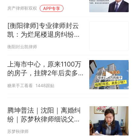
房，能否按赠与协议撤
那个在床头放菜刀的女孩，
热
房产律师靳双权
APP专享
销？
因老师一句“跟我回家”改写了
人生
[衡阳律师]专业律师封云
凯：为烂尾楼退房纠纷当
事人保驾护航
衡阳封云凯律师
上海市中心，原来1100万
的房子，挂牌2年后卖多
少钱？
糖果手工看看
1448跟贴
腾坤普法｜沈阳｜离婚纠
纷｜苏梦秋律师细说父母
全款买房婚后加名离婚怎
苏梦秋律师