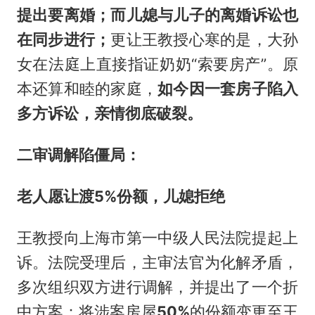
提出要离婚；而儿媳与儿子的离婚诉讼也
在同步进行；
更让王教授心寒的是，大孙
女在法庭上直接指证奶奶“索要房产”。原
本还算和睦的家庭，
如今因一套房子陷入
多方诉讼，亲情彻底破裂。
二审调解陷僵局：
老人愿让渡
5%
份额，儿媳拒绝
王教授向上海市第一中级人民法院提起上
诉。法院受理后，主审法官为化解矛盾，
多次组织双方进行调解，并提出了一个折
中方案：将涉案房屋
50%
的份额变更至王