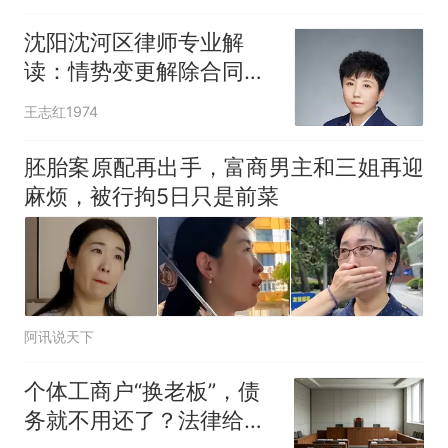
么分
沈阳沈河区律师专业解
读：情势变更解除合同的
认定条件及避坑指
王志红1974
胚胎案原配再出手，富商男主和三姐再迎
麻烦，被行拘5日只是前菜
阿讯说天下
个体工商户“换老板”，债
务就不用还了？法律给出