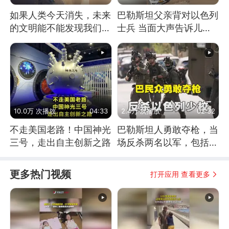
如果人类今天消失，未来
巴勒斯坦父亲背对以色列
的文明能不能发现我们存
士兵 当面大声告诉儿
在过？
子：永远不要害怕他们！
10.0万 次播放
04:33
2.4万 次播放
02:32
不走美国老路！中国神光
巴勒斯坦人勇敢夺枪，当
三号，走出自主创新之路
场反杀两名以军，包括一
名少校
更多热门视频
打开应用 查看更多