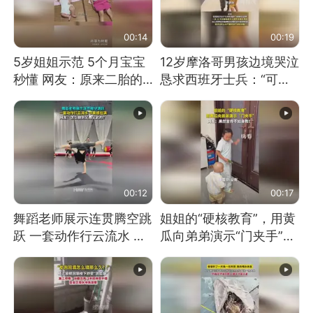
00:14
00:19
5岁姐姐示范 5个月宝宝
12岁摩洛哥男孩边境哭泣
秒懂 网友：原来二胎的
恳求西班牙士兵：“可不
快乐长这样
可以不要把我遣返回国”
00:12
00:17
舞蹈老师展示连贯腾空跳
姐姐的“硬核教育”，用黄
跃 一套动作行云流水 节
瓜向弟弟演示“门夹手”，
奏感拉满 网友：怎么做
网友：果然言传不如身
到又舞又武的？
教！