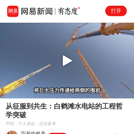
打开
Play
00:00
01:12
En
从征服到共生：白鹤滩水电站的工程哲
fu
学突破
声明：个人原创，仅供参考
花谢依然美