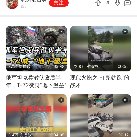
关注
3
四川
3714 次播放
05:48
22.8万 次播放
00:52
俄军坦克兵潜伏敌后半
现代火炮之“打完就跑”的
年，T-72变身“地下堡垒”
战术
8.4万 次播放
04:05
00:12