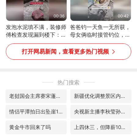
00:36
00:42
发泡水泥填不满，装修师
爸爸钓一天鱼一无所获，
傅检查发现漏到楼下：出
母女俩临时接管钓位，用
风口未延伸到外墙
玩具鱼竿钓上大鱼
打开网易新闻，查看更多热门视频
热门搜索
老挝国会主席赛宋蓬逝世
新疆优化调整景区内自驾服务费
情侣平潭拍日出坠崖1死1伤
央视新主播李秋莹孙亚鹏亮相
黄金牛市回来了吗
上四休三，但降薪1000元，你接受吗？