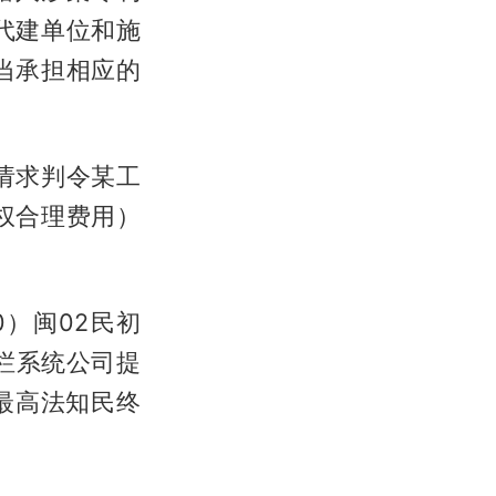
代建单位和施
当承担相应的
请求判令某工
权合理费用）
0）闽02民初
栏系统公司提
）最高法知民终