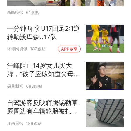
新民晚报
61跟贴
一分钟两球 U17国足2:1逆
转勒沃库森U17队
环球网资讯
182跟贴
APP专享
汪峰阻止14岁女儿买大
牌，“孩子应该知道父母的
不易”，称自己买衣服80%
极目新闻
688跟贴
都在淘宝
自驾游客反映辉腾锡勒草
原周边有车辆轮胎被扎，
修理店铺换胎价格高达千
江西晨报
198跟贴
元，官方发布情况通报