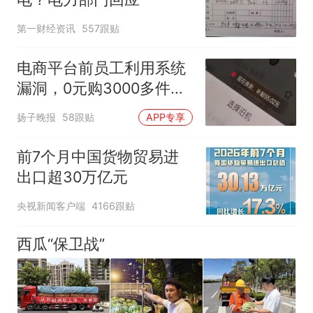
第一财经资讯
557跟贴
电商平台前员工利用系统
漏洞，0元购3000多件家
电！
扬子晚报
58跟贴
APP专享
前7个月中国货物贸易进
出口超30万亿元
央视新闻客户端
4166跟贴
西瓜“保卫战”