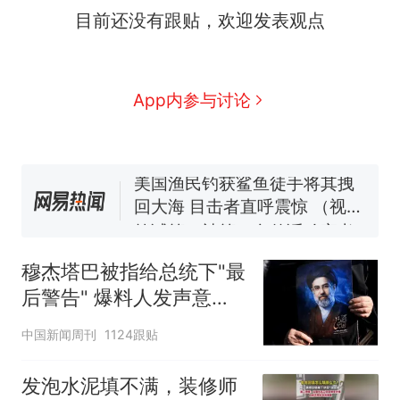
目前还没有跟贴，欢迎发表观点
那个在床头放菜刀的女孩，
热
因老师一句“跟我回家”改写了
人生
费大厨“全国小炒肉大王”称
新
App内参与讨论
号，仅凭视频评出？中国烹饪
协会回应
美国渔民钓获鲨鱼徒手将其拽
回大海 目击者直呼震惊 （视频
来源：参考消息）
笔试第一被第二名传话劝弃考
官方通报
佛山一中学招聘物理教师，笔
试前13名均遭淘汰？教育局：
穆杰塔巴被指给总统下"最
已叫停招聘，成立调查组全面
台风"白海豚"中心附近最大风
后警告" 爆料人发声意味
核查
力已达15级 最新研判
深长
那个在床头放菜刀的女孩，
热
中国新闻周刊
1124跟贴
因老师一句“跟我回家”改写了
人生
发泡水泥填不满，装修师