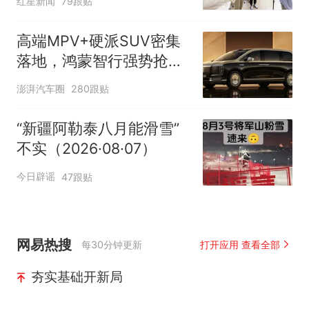
红星新闻
79跟贴
制“艺考捷径化”
高端MPV+硬派SUV密集
落地，鸿蒙智行强势抢占
自主高端市场制高点
澎湃汽车圈
280跟贴
“新疆阿勒泰八月能滑雪”
不实（2026·08·07）
今日辟谣
47跟贴
网易热搜
每30分钟更新
打开应用 查看全部
夯实基础开新局