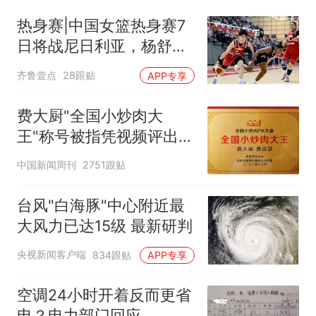
热身赛|中国女篮热身赛7
日将战尼日利亚，杨舒予
有望出战
齐鲁壹点
28跟贴
APP专享
费大厨"全国小炒肉大
王"称号被指凭视频评出
官方回应
中国新闻周刊
2751跟贴
台风"白海豚"中心附近最
大风力已达15级 最新研判
央视新闻客户端
834跟贴
APP专享
空调24小时开着反而更省
电？电力部门回应