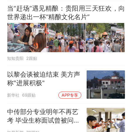
当“赶场”遇见精酿：贵阳用三天狂欢，向
世界递出一杯“精酿文化名片”
知知贵阳
2跟贴
以黎会谈被迫结束 美方声
称"进展积极"
新华社
69跟贴
APP专享
中传部分专业明年不再艺
考 毕业生称面试曾被问
“如何策划晚会” 专家：遏