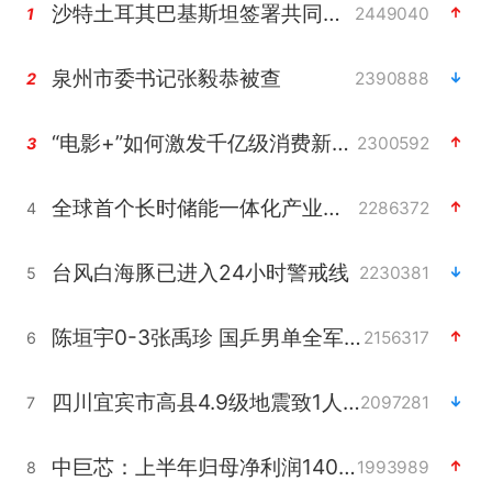
沙特土耳其巴基斯坦签署共同防务协议
2449040
1
泉州市委书记张毅恭被查
2390888
2
“电影+”如何激发千亿级消费新活力？
2300592
3
全球首个长时储能一体化产业园量产
2286372
4
台风白海豚已进入24小时警戒线
2230381
5
陈垣宇0-3张禹珍 国乒男单全军覆没
2156317
6
四川宜宾市高县4.9级地震致1人死亡
2097281
7
中巨芯：上半年归母净利润1405.77万元
1993989
8