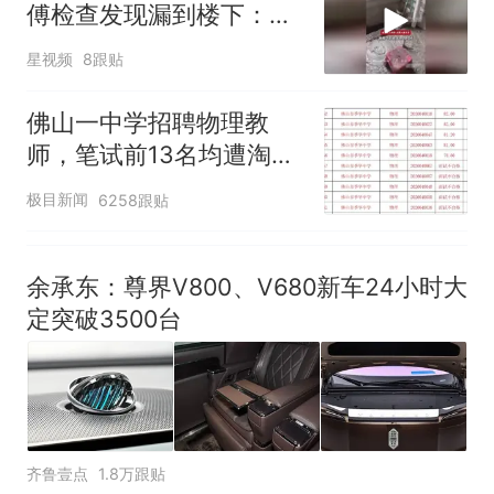
傅检查发现漏到楼下：出
风口未延伸到外墙
星视频
8跟贴
佛山一中学招聘物理教
师，笔试前13名均遭淘
汰？教育局：已叫停招
极目新闻
6258跟贴
聘，成立调查组全面核查
余承东：尊界V800、V680新车24小时大
定突破3500台
齐鲁壹点
1.8万跟贴