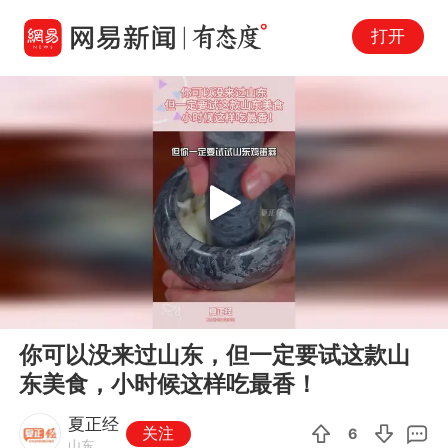
打开
Play
00:00
00:14
En
你可以没来过山东，但一定要试这款山
fu
东美食，小时候这样吃最香！
夏正经
关注
6
山东