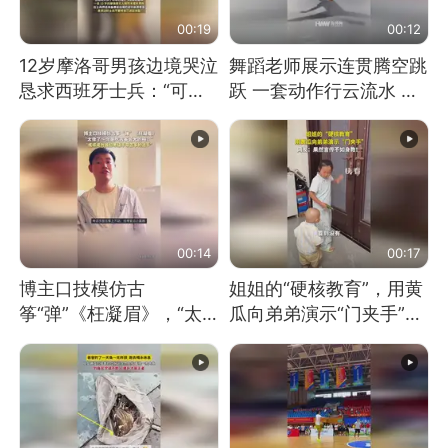
00:19
00:12
12岁摩洛哥男孩边境哭泣
舞蹈老师展示连贯腾空跳
恳求西班牙士兵：“可不
跃 一套动作行云流水 节
可以不要把我遣返回国”
奏感拉满 网友：怎么做
到又舞又武的？
00:14
00:17
博主口技模仿古
姐姐的“硬核教育”，用黄
筝“弹”《枉凝眉》，“太
瓜向弟弟演示“门夹手”，
像了～你是吃古筝长大的
网友：果然言传不如身
吗？”“或将成为首位考级
教！
不带古筝的选手。”（来
源：新华每日电讯）