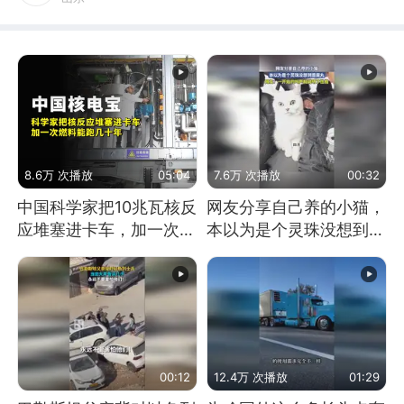
8.6万 次播放
05:04
7.6万 次播放
00:32
中国科学家把10兆瓦核反
网友分享自己养的小猫，
应堆塞进卡车，加一次燃
本以为是个灵珠没想到是
料能跑几十年
魔丸
00:12
12.4万 次播放
01:29