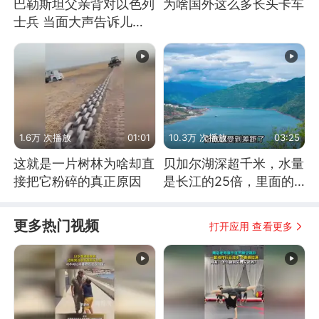
巴勒斯坦父亲背对以色列
为啥国外这么多长头卡车
士兵 当面大声告诉儿
子：永远不要害怕他们！
1.6万 次播放
01:01
10.3万 次播放
03:25
这就是一片树林为啥却直
贝加尔湖深超千米，水量
接把它粉碎的真正原因
是长江的25倍，里面的
鱼究竟有多大？
更多热门视频
打开应用 查看更多