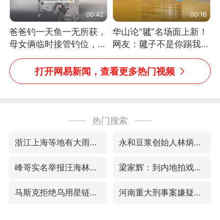
00:42
00:16
爸爸钓一天鱼一无所获，
华山论“毽”名场面上新！
母女俩临时接管钓位，用
网友：毽子不是你踢我
玩具鱼竿钓上大鱼
捡，我踢你捡吗
打开网易新闻，查看更多热门视频
热门搜索
浙江上海等地有大雨或暴雨
永和豆浆创始人林炳生去世
峰哥实名举报汪海林偷税漏税
梁家辉：到内地拍戏不是北上是回归
马斯克拒绝乌用星链打击俄境内目标
河南重大刑事案嫌疑人落网