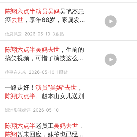
陈翔六点半演员吴妈
吴艳杰患
癌
去世
，享年68岁，家属发讣
告哀悼
信息风云
2026-05-10
3
跟贴
陈翔六点半吴妈去世
，生前的
搞笑视频，可惜了演技这么好
的
演员
。
往事在未来
2026-05-10
1
跟贴
一路走好！
演员“吴妈”去世
，
陈翔六点半
、赵本山女儿送别
洲洲影视娱评
2026-05-10
陈翔六点半
老员工
吴妈去世
，
陈翔
暂未回应，妹爷也已经退