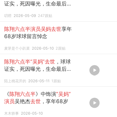
证实，死因曝光，生命最后瘦
到脱相
叨唠
2026-05-09
247
跟贴
陈翔六点半演员吴妈去世
享年
68岁球球留言悼念
麦芽是个小趴菜
2026-05-10
2
跟贴
陈翔六点半“吴妈”去世
，球球
证实，死因曝光，生命最后瘦
到脱相
陌上桃花开的
2026-05-11
1
跟贴
《
陈翔六点半
》中饰演
“吴妈”
演员
吴艳杰
去世
，享年68岁
木木轶事
2026-05-10