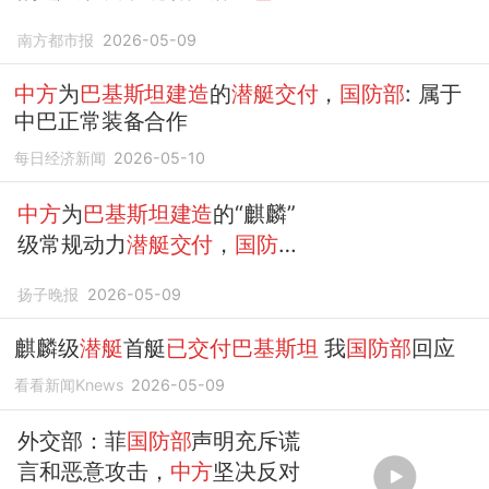
付
南方都市报
2026-05-09
中方
为
巴基斯坦建造
的
潜艇交付
，
国防部
: 属于
中巴正常装备合作
每日经济新闻
2026-05-10
中方
为
巴基斯坦建造
的“麒麟”
级常规动力
潜艇交付
，
国防部
回应：这是中巴之间正常的装
扬子晚报
2026-05-09
备合作
麒麟级
潜艇
首艇
已交付巴基斯坦
我
国防部
回应
看看新闻Knews
2026-05-09
外交部：菲
国防部
声明充斥谎
言和恶意攻击，
中方
坚决反对