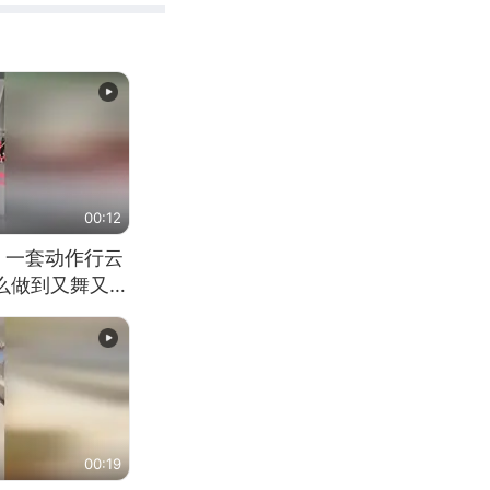
00:12
 一套动作行云
怎么做到又舞又武
00:19