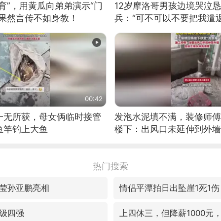
育”，用黄瓜向弟弟演示“门
12岁摩洛哥男孩边境哭泣
：果然言传不如身教！
兵：“可不可以不要把我遣返
00:42
一无所获，母女俩临时接管
发泡水泥填不满，装修师傅
鱼竿钓上大鱼
楼下：出风口未延伸到外墙
热门搜索
莹孙亚鹏亮相
情侣平潭拍日出坠崖1死1伤
级四强
上四休三，但降薪1000元