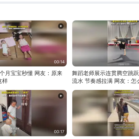
00:14
5个月宝宝秒懂 网友：原来
舞蹈老师展示连贯腾空跳跃
这样
流水 节奏感拉满 网友：
的？
00:17