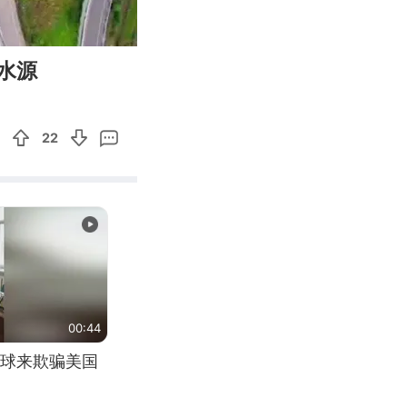
03:31
Enter
水源
fullscreen
22
00:44
球来欺骗美国