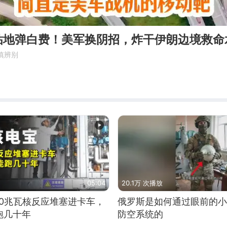
钻地弹白费！美军换阴招，炸干伊朗边境救命
慎辨别
05:04
20.1万 次播放
10兆瓦核反应堆塞进卡车，
俄罗斯是如何通过眼前的小
跑几十年
防空系统的