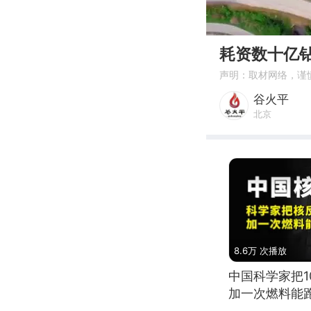
00:00
耗资数十亿
声明：取材网络，谨
谷火平
北京
8.6万 次播放
中国科学家把
加一次燃料能