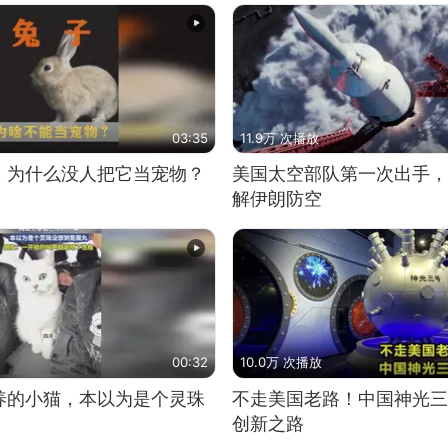
03:35
11.9万 次播放
，为什么没人把它当宠物？
美国太空部队第一次出手，
解伊朗防空
00:32
10.0万 次播放
养的小猫，本以为是个灵珠
不走美国老路！中国神光三
创新之路