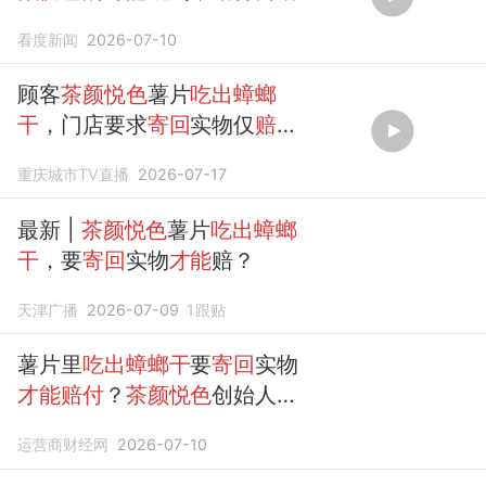
看度新闻
2026-07-10
顾客
茶颜悦色
薯片
吃出蟑螂
干
，门店要求
寄回
实物仅
赔付
两百元，双方现已达成和解
重庆城市TV直播
2026-07-17
最新 |
茶颜悦色
薯片
吃出蟑螂
干
，要
寄回
实物
才能
赔？
天津广播
2026-07-09
1
跟贴
薯片里
吃出蟑螂干
要
寄回
实物
才能赔付
？
茶颜悦色
创始人吕
良怎么看？
运营商财经网
2026-07-10