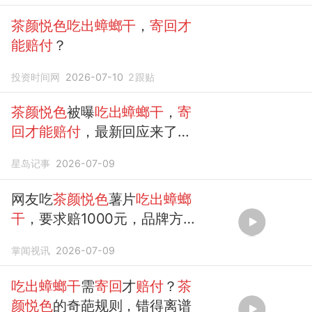
茶颜悦色吃出蟑螂干
，
寄回才
能赔付
？
投资时间网
2026-07-10
2
跟贴
茶颜悦色
被曝
吃出蟑螂干
，
寄
回才能赔付
，最新回应来了！
此前多家门店倒闭
星岛记事
2026-07-09
网友吃
茶颜悦色
薯片
吃出蟑螂
干
，要求赔1000元，品牌方要
求
寄回
实物才
赔付
掌闻视讯
2026-07-09
吃出蟑螂干
需
寄回
才
赔付
？
茶
颜悦色
的奇葩规则，错得离谱