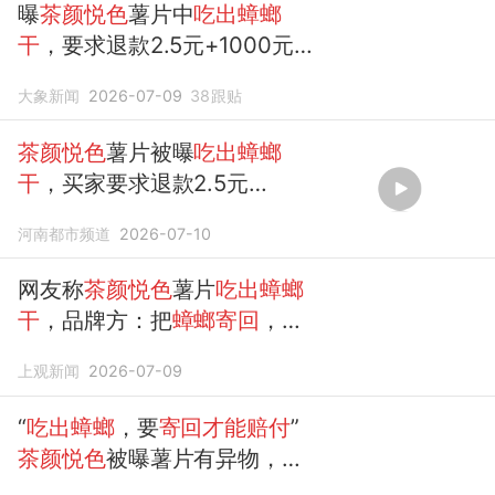
曝
茶颜悦色
薯片中
吃出蟑螂
干
，要求退款2.5元+1000元
赔偿，品牌方：
寄回
实物才可
大象新闻
2026-07-09
38
跟贴
赔偿200元
茶颜悦色
薯片被曝
吃出蟑螂
干
，买家要求退款2.5元
+1000元赔偿，品牌方
寄回
实
河南都市频道
2026-07-10
物才可赔偿200元
网友称
茶颜悦色
薯片
吃出蟑螂
干
，品牌方：把
蟑螂寄回
，赔
200元现金
上观新闻
2026-07-09
“
吃出蟑螂
，要
寄回才能赔付
”
茶颜悦色
被曝薯片有异物，官
方称已经和解，网友惊呼：品