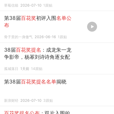
顶峰相见
草莓信箱
2026-07-10
1
跟贴
第38届
百花奖
初评入围
名单公
布
骨子里的一身傲气
2026-06-16
1
跟贴
38届
百花奖提名
：成龙朱一龙
争影帝，杨幂刘诗诗角逐女配
孤城落日
1天前
14
跟贴
第38届
百花奖提名名单
揭晓
新浪财经
2026-07-10
3
跟贴
百花奖提名公布
：双片入围的