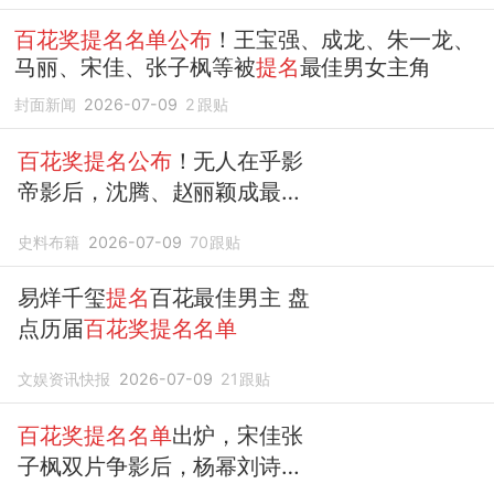
百花奖提名名单公布
！王宝强、成龙、朱一龙、
马丽、宋佳、张子枫等被
提名
最佳男女主角
封面新闻
2026-07-09
2
跟贴
百花奖提名公布
！无人在乎影
帝影后，沈腾、赵丽颖成最大
意难平
史料布籍
2026-07-09
70
跟贴
易烊千玺
提名
百花最佳男主 盘
点历届
百花奖提名名单
文娱资讯快报
2026-07-09
21
跟贴
百花奖提名名单
出炉，宋佳张
子枫双片争影后，杨幂刘诗诗