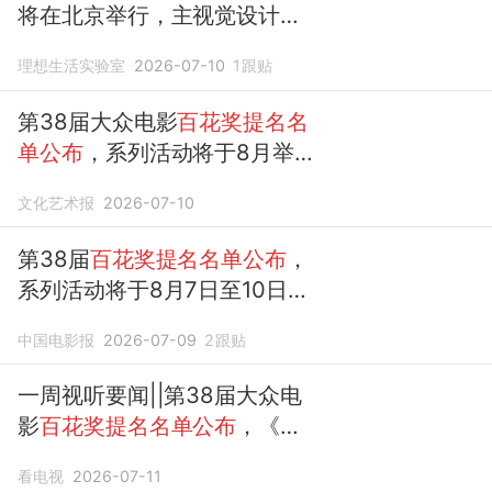
将在北京举行，主视觉设计和
提名名单
都
公布
了
理想生活实验室
2026-07-10
1
跟贴
第38届大众电影
百花奖提名名
单公布
，系列活动将于8月举
行
文化艺术报
2026-07-10
第38届
百花奖提名名单公布
，
系列活动将于8月7日至10日在
京举行
中国电影报
2026-07-09
2
跟贴
一周视听要闻||第38届大众电
影
百花奖提名名单公布
，《野
狗骨头》《姐姐当家2》等剧
看电视
2026-07-11
综播出