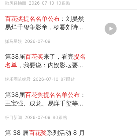
微风轻拂面
2026-07-10
13
跟贴
百花奖提名名单公布
：刘昊然
易烊千玺争影帝，杨幂刘诗诗
入围女配
抓马星娱
2026-07-09
第38届
百花奖
来了，看完
提名
名单
，我要说：内娱影坛要完
了！
娱乐圈笔娱君
2026-07-10
87
跟贴
第38届
百花奖提名名单公布
：
王宝强、成龙、易烊千玺等
提
名
最佳男主角，卫诗雅、马
极目新闻
2026-07-09
80
跟贴
丽、宋佳等
提名
最佳女主角
第 38 届
百花奖
系列活动 8 月