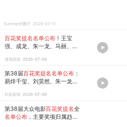
Summer的圈子
2026-07-11
百花奖提名名单公布
！王宝
强、成龙、朱一龙、马丽、宋
佳、张子枫等被
提名
最佳男女
潇湘晨报
2026-07-09
主角
第38届
百花奖提名名单公布
：
易烊千玺、刘昊然、朱一龙等
提名
“最佳男主角”；宋佳、张
封面新闻
2026-07-09
子枫 、卫诗雅等
提名
“最佳女
主角”
第38届大众电影
百花奖提名
全
名单公布
，主要奖项归属趋势
明显