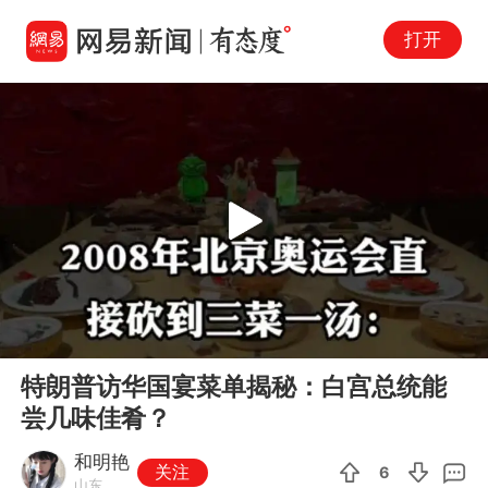
打开
Play
00:00
03:55
En
特朗普访华国宴菜单揭秘：白宫总统能
fu
尝几味佳肴？
和明艳
关注
6
山东