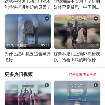
这就是报废电动车电池不
封锁海峡不管用了？伊朗
能整块扔进熔炉的原因了
媒体罕见反思：中国到底
是不是在"拆台"
25.3万 次播放
00:52
00:13
为什么战斗机要追着导弹
穆斯林婚礼上新郎鸣枪庆
飞行
祝，给枪上膛的时候枪口
竟然对着孩子
更多热门视频
打开应用 查看更多