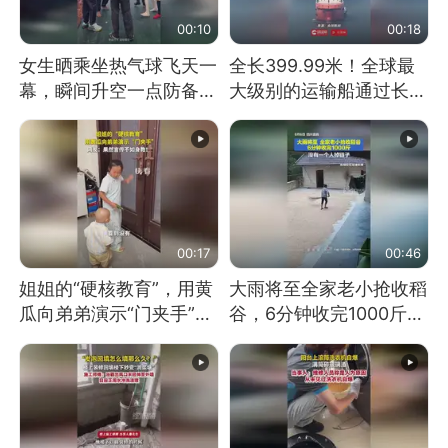
00:10
00:18
女生晒乘坐热气球飞天一
全长399.99米！全球最
幕，瞬间升空一点防备都
大级别的运输船通过长江
没有
大桥这一幕，太震撼了！
00:17
00:46
姐姐的“硬核教育”，用黄
大雨将至全家老小抢收稻
瓜向弟弟演示“门夹手”，
谷，6分钟收完1000斤，
网友：果然言传不如身
没有一个人掉链子
教！