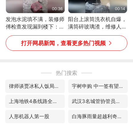
00:36
00:14
发泡水泥填不满，装修师
阳台上滚筒洗衣机自爆，
傅检查发现漏到楼下：出
满筒碎玻璃渣，维修人员
风口未延伸到外墙
称是人为原因，从未见过
洗衣机自爆
打开网易新闻，查看更多热门视频
热门搜索
律师谈贾冰私人饭局被偷拍
宇树申购 中一签有望赚20万元
上海地铁4条线路全线停运
武汉3名城管协管员殴打摊主被刑拘
人形机器人第一股
白海豚雨量超越利奇马、巴威