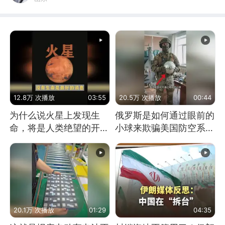
12.8万 次播放
03:55
20.5万 次播放
00:44
为什么说火星上发现生
俄罗斯是如何通过眼前的
命，将是人类绝望的开
小球来欺骗美国防空系统
始？
的
20.1万 次播放
01:29
04:35