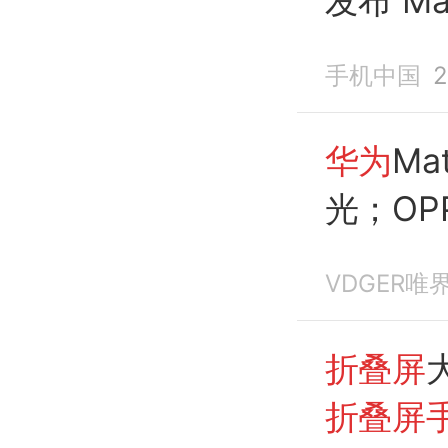
发布 M
手机中国
2
华为
Ma
光；OP
Q4发布
VDGER唯
折叠屏
折叠屏