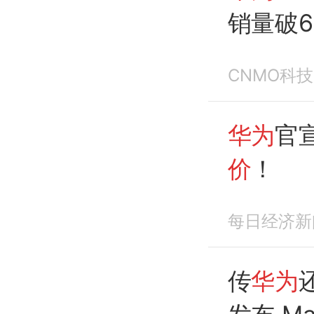
销量破6
CNMO科技
华为
官
价
！
每日经济新
传
华为