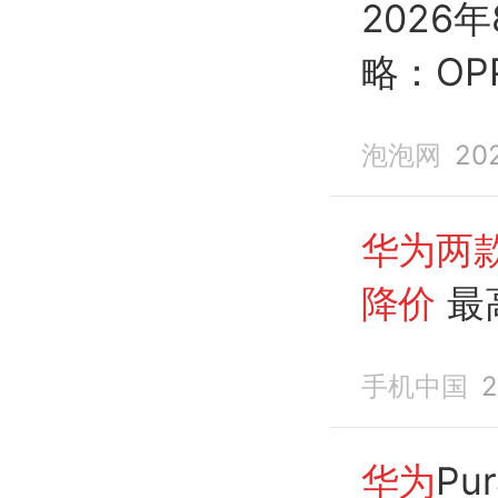
2026年
略：OPP
价比推
泡泡网
20
华为两
降价
最
手机中国
2
华为
Pur