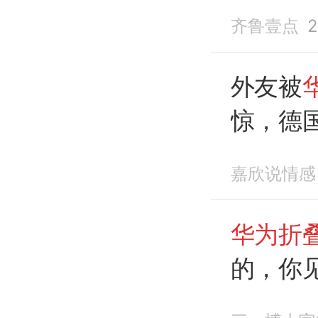
齐鲁壹点
2
外友被
惊，德国
比就是
嘉欣说情感
华为折
的，你