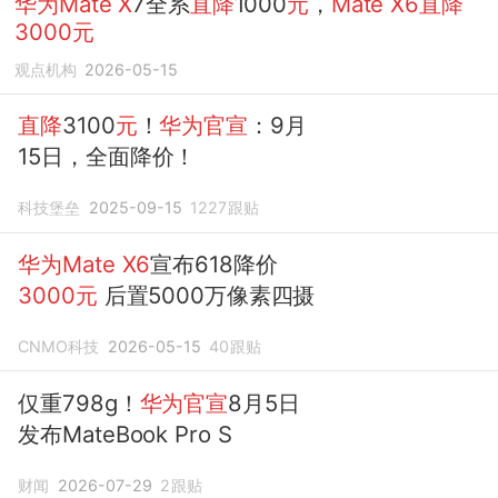
华为Mate
X
7全系
直降
1000
元
，
Mate
X6直降
3000元
观点机构
2026-05-15
直降
3100
元
！
华为官宣
：9月
15日，全面降价！
科技堡垒
2025-09-15
1227
跟贴
华为Mate
X6
宣布618降价
3000元
后置5000万像素四摄
CNMO科技
2026-05-15
40
跟贴
仅重798g！
华为官宣
8月5日
发布MateBook Pro S
财闻
2026-07-29
2
跟贴