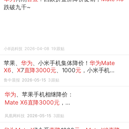
跌破九千~
小8说科技
2026-04-08
19
跟贴
苹果、
华为
、小米手机集体降价！
华为Mate
X6
、
X
7
直降3000元
、1000
元
，小米手机
15Ultra
直降
1500
元
，iPhone17 Pro系列全线...
鲁中晨报
2026-05-15
3
跟贴
华为
、苹果手机相继降价：
Mate
X6直降3000元
，
iPhone17最低4499
元
凤凰网科技
2026-05-15
3
跟贴