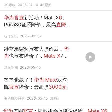
3C毒物
2026-01-10
48
跟贴
华为官宣
新活动！MateX
6
、
Pura80全系降价，最高
直降
2000
元
玩尽新机
2025-09-18
继苹果突然宣布大降价后，
华
为
也宣布降价了，
Mate
X
7全
系
直降
1000
元
，
Mate
X6直降
封面新闻
2026-05-15
300...
等等党赢了！
华为
Mate
双旗
舰
官宣
降价：最高降
3000元
高科技爱好者
2026-05-15
3
跟贴
华为
何刚
官宣
：四款折叠屏降价促销，
Mate
X6