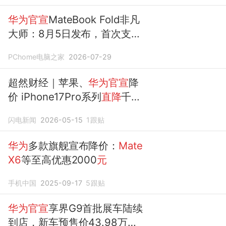
华为官宣
MateBook Fold非凡
大师：8月5日发布，首次支持
手写笔
PChome电脑之家
2026-07-29
超然财经｜苹果、
华为官宣
降
价 iPhone17Pro系列
直降
千
元
华为
折叠屏最高降
3000元
闪电新闻
2026-05-15
1
跟贴
华为
多款旗舰宣布降价：
Mate
X6
等至高优惠2000
元
手机中国
2025-09-17
5
跟贴
华为官宣
享界G9首批展车陆续
到店，新车预售价43.98万
元