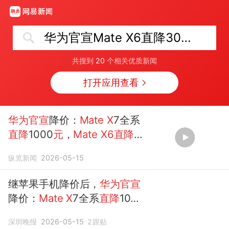
华为官宣Mate X6直降3000元
共搜到
20
个相关优质新闻
打开应用查看
华为官宣
降价：
Mate
X
7全系
直降
1000
元
，
Mate
X6直降
3000元
，两款机型均可享12
纵览新闻
2026-05-15
期分...
继苹果手机降价后，
华为官宣
降价：
Mate
X
7全系
直降
1000
元
，
Mate
X6直降3000元
深圳晚报
2026-05-15
2
跟贴