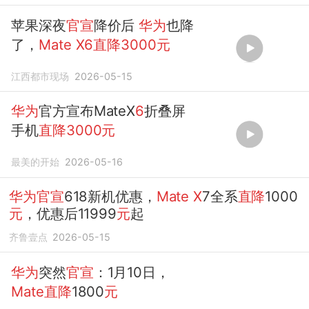
苹果深夜
官宣
降价后
华为
也降
了，
Mate
X6直降3000元
江西都市现场
2026-05-15
华为
官方宣布MateX
6
折叠屏
手机
直降3000元
最美的开始
2026-05-16
华为官宣
618新机优惠，
Mate
X
7全系
直降
1000
元
，优惠后11999
元
起
齐鲁壹点
2026-05-15
华为
突然
官宣
：1月10日，
Mate直降
1800
元