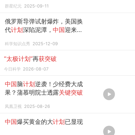
群星纪元
2025-09-11
俄罗斯导弹试射爆炸，美国换
代
计划
深陷泥潭，
中国
迎来
关
键突破
科学知识点秀
2025-12-09
“太极计划”
再
获突破
今日科学
2026-08-07
中国
脑
计划
逆袭！少经费大成
果？蒲慕明院士透露
关键突破
凤凰卫视
2025-08-26
中国
爆买黄金的大
计划
已显现