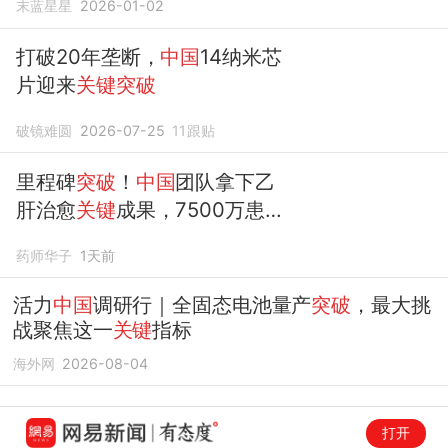
末蓝星星
2026-01-02
打破20年垄断，
中国
14纳米芯
片迎来
关键突破
破镜难圆
2026-07-25
11
跟贴
里程碑
突破
！
中国
团队拿下乙
肝治愈
关键
成果，7500万患者
迎来新曙光
药师华子
1天前
活力
中国
调研行｜全固态电池量产
突破
，最大挑
战聚焦这一
关键
指标
海外网
2026-08-04
打开