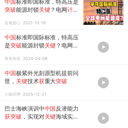
中国
标准即国标准，特高压是
突破
能源封锁
关键
？电网
计划
很宏伟
蓝莓甜心
2021-10-19
中国
标准即国际标准，特高压
是
突破
能源封锁
关键
？电网
计
划
很宏伟
香蕉制造
2024-04-08
中国
极紫外光刻原型机提前问
世，
关键
技术
获
重大
突破
小陳同學
2025-12-21
巴士海峡演训中
中国
反潜能力
获突破
，实现对
关键
海域实时
监控