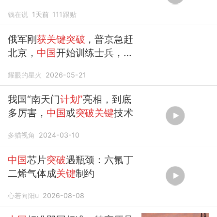
钱在说
1天前
111
跟贴
俄军刚
获关键突破
，普京急赶
北京，
中国
开始训练士兵，释
放啥信号
耀眼的星火
2026-05-21
我国“南天门
计划”
亮相，到底
多厉害，
中国
或
突破关键
技术
多猫视角
2024-03-10
中国
芯片
突破
遇瓶颈：六氟丁
二烯气体成
关键
制约
心若向阳u
2026-08-08