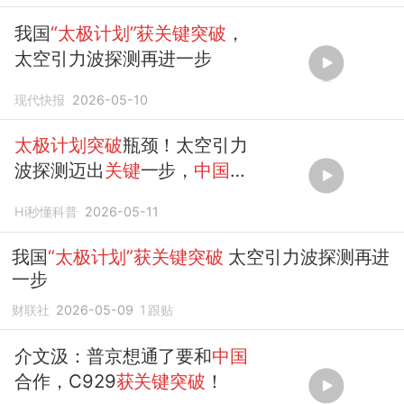
我国
“太极计划”获关键突破
，
太空引力波探测再进一步
现代快报
2026-05-10
太极计划突破
瓶颈！太空引力
波探测迈出
关键
一步，
中国
再
添利器
Hi秒懂科普
2026-05-11
我国
“太极计划”获关键突破
太空引力波探测再进
一步
财联社
2026-05-09
1
跟贴
介文汲：普京想通了要和
中国
合作，C929
获关键突破
！