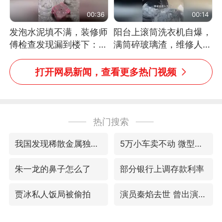
00:36
00:14
发泡水泥填不满，装修师
阳台上滚筒洗衣机自爆，
傅检查发现漏到楼下：出
满筒碎玻璃渣，维修人员
风口未延伸到外墙
称是人为原因，从未见过
洗衣机自爆
打开网易新闻，查看更多热门视频
热门搜索
我国发现稀散金属独立新矿物——乌斯河锗矿
5万小车卖不动 微型代步车集体遇冷
朱一龙的鼻子怎么了
部分银行上调存款利率
贾冰私人饭局被偷拍
演员秦焰去世 曾出演《狂飙》