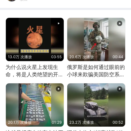
13.0万 次播放
03:55
20.6万 次播放
00:44
为什么说火星上发现生
俄罗斯是如何通过眼前的
命，将是人类绝望的开
小球来欺骗美国防空系统
始？
的
20.1万 次播放
01:29
23.2万 次播放
00:52