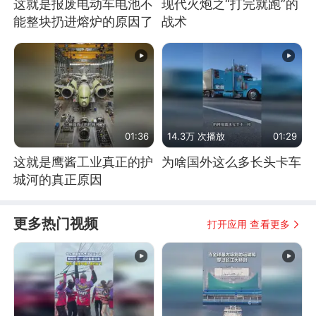
这就是报废电动车电池不
现代火炮之“打完就跑”的
能整块扔进熔炉的原因了
战术
01:36
14.3万 次播放
01:29
这就是鹰酱工业真正的护
为啥国外这么多长头卡车
城河的真正原因
更多热门视频
打开应用 查看更多