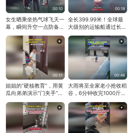
00:10
00:18
女生晒乘坐热气球飞天一
全长399.99米！全球最
幕，瞬间升空一点防备都
大级别的运输船通过长江
没有
大桥这一幕，太震撼了！
00:17
00:46
姐姐的“硬核教育”，用黄
大雨将至全家老小抢收稻
瓜向弟弟演示“门夹手”，
谷，6分钟收完1000斤，
网友：果然言传不如身
没有一个人掉链子
教！