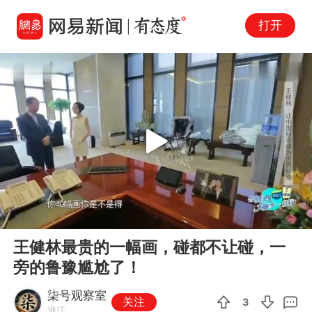
打开
Play
00:00
09:03
En
王健林最贵的一幅画，碰都不让碰，一
fu
旁的鲁豫尴尬了！
柒号观察室
关注
3
浙江