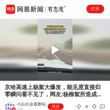
打开
Play
00:00
00:16
En
京哈高速上杨絮大爆发，能见度直接归
fu
零瞬问看不见了，网友:杨柳絮所造成经
济损失，已经大于它们存在的意义了
小白社会观察站
关注
8
河南