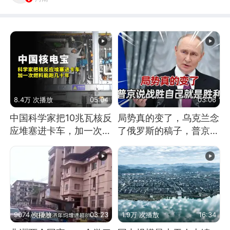
8.4万 次播放
05:04
03:06
中国科学家把10兆瓦核反
局势真的变了，乌克兰念
应堆塞进卡车，加一次燃
了俄罗斯的稿子，普京说
料能跑几十年
战胜自己就是胜利
9074 次播放
03:23
1.9万 次播放
16:34