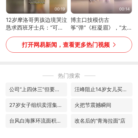
00:19
00:14
12岁摩洛哥男孩边境哭泣
博主口技模仿古
恳求西班牙士兵：“可不
筝“弹”《枉凝眉》，“太
可以不要把我遣返回国”
像了～你是吃古筝长大的
吗？”“或将成为首位考级
打开网易新闻，查看更多热门视频
不带古筝的选手。”（来
源：新华每日电讯）
热门搜索
公司“上四休三”但要降薪1000元
汪峰阻止14岁女儿买大牌
27岁女子组织卖淫集团被悬赏通缉
火把节震撼瞬间
台风白海豚环流面积近似13个浙江
改名后的“青海拉面”店