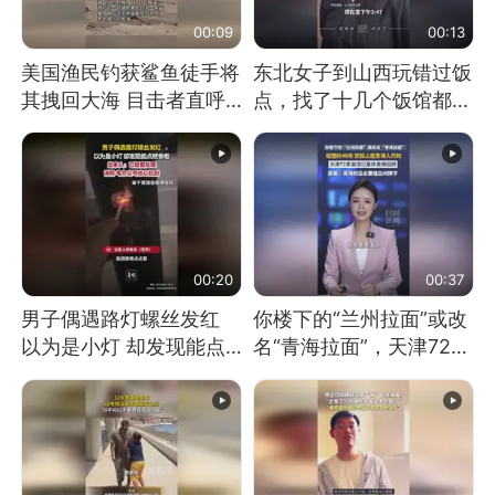
00:09
00:13
美国渔民钓获鲨鱼徒手将
东北女子到山西玩错过饭
其拽回大海 目击者直呼
点，找了十几个饭馆都没
震惊 （视频来源：参考
开门：午休到几点
消息）
00:20
00:37
男子偶遇路灯螺丝发红
你楼下的“兰州拉面”或改
以为是小灯 却发现能点
名“青海拉面”，天津72家
燃香烟 当事人：已报警
面馆已集体更换招牌
处理