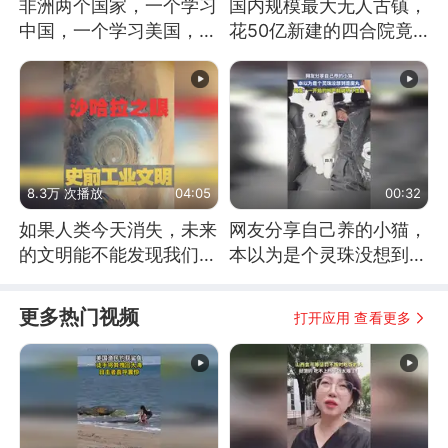
非洲两个国家，一个学习
国内规模最大无人古镇，
中国，一个学习美国，结
花50亿新建的四合院竟
果怎么样了？
没人住，发生了啥
8.3万 次播放
04:05
00:32
如果人类今天消失，未来
网友分享自己养的小猫，
的文明能不能发现我们存
本以为是个灵珠没想到是
在过？
魔丸
更多热门视频
打开应用 查看更多