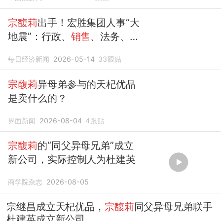
宗馥莉
出手！宏胜集团人事“大
地震”：行政、
销售
、法务、生
产四大业务
负责人
均已离职，
每日经济新闻
2026-05-14
33
跟贴
宗馥莉
将直管营销中心
宗馥莉
异母弟参与的天杞优品
是卖什么的？
界面新闻
2026-08-04
4
跟贴
宗馥莉
的“同父异母兄弟”成立
新公司，实际控制人为杜建英
商学院杂志
2026-08-05
宗继昌成立天杞优品，
宗馥莉
同父异母兄弟联手
杜建英成立新公司