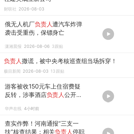
财联社
2026-08-03
俄无人机厂
负责人
遭汽车炸弹
袭击受重伤，保镖身亡
潇湘晨报
2026-08-06
3
跟贴
负责人
撒谎，被中央考核巡查组当场拆穿！
极目新闻
2026-08-03
13
跟贴
游客被收150元车上住宿费疑
反转，涉事酒店
负责人
公开监
控
华声在线
4小时前
查实作弊！河南通报“三支一
扶”核查结果：相关
负责人
停职