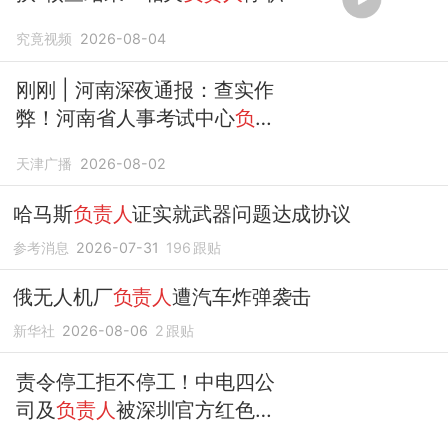
究竟视频
2026-08-04
刚刚 | 河南深夜通报：查实作
弊！河南省人事考试中心
负责
人
被停职！
天津广播
2026-08-02
哈马斯
负责人
证实就武器问题达成协议
参考消息
2026-07-31
196
跟贴
俄无人机厂
负责人
遭汽车炸弹袭击
新华社
2026-08-06
2
跟贴
责令停工拒不停工！中电四公
司及
负责人
被深圳官方红色警
示