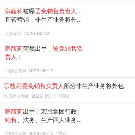
宗馥莉
被曝
罢免销售负责人
，
直管营销，非生产业务将外
包，内部人士称或裁员30%
大象新闻
2026-05-12
宗馥莉
突然出手，
罢免销售负
责人
！
中国经济网
2026-05-12
宗馥莉罢免销售负责人
部分非生产业务将外包
每日经济新闻
2026-05-11
1
跟贴
宗馥莉
出手！宏胜集团行政、
销售
、法务、生产四大业务
负
责人
均已离职
中国能源网
2026-05-15
1
跟贴