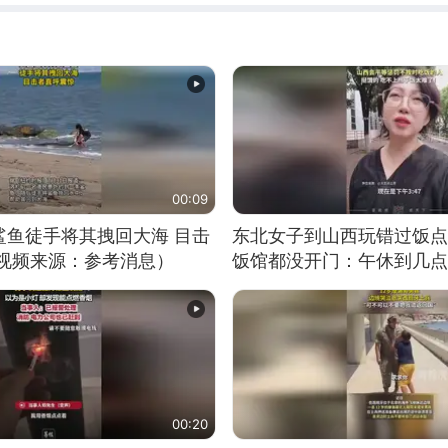
00:09
鲨鱼徒手将其拽回大海 目击
东北女子到山西玩错过饭点
（视频来源：参考消息）
饭馆都没开门：午休到几点
00:20