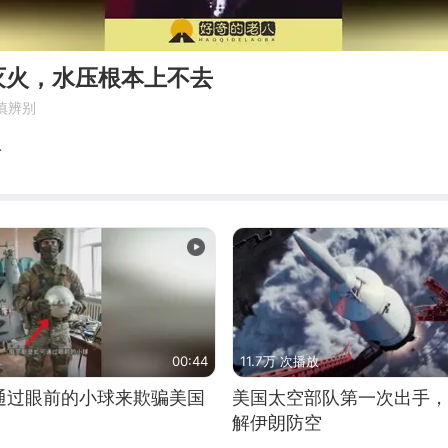
灭火，水压根本上不去
慎辨别
八
00:44
11.7万 次播放
通过眼前的小球来欺骗美国
美国太空部队第一次出手，
解伊朗防空