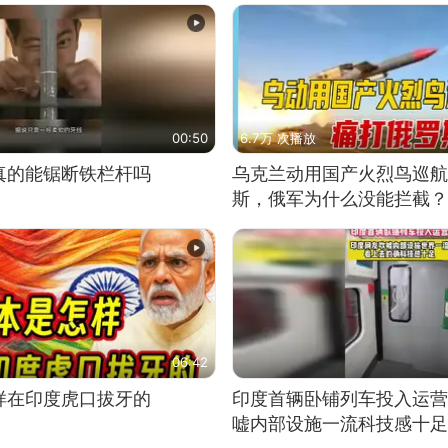
00:50
6.7万 次播放
真的能锯断铁栏杆吗
乌克兰动用国产火烈鸟巡航
斯，俄军为什么没能拦截？
06:42
样在印度虎口拔牙的
印度首辆卧铺列车投入运营
嘘内部设施一流科技感十足