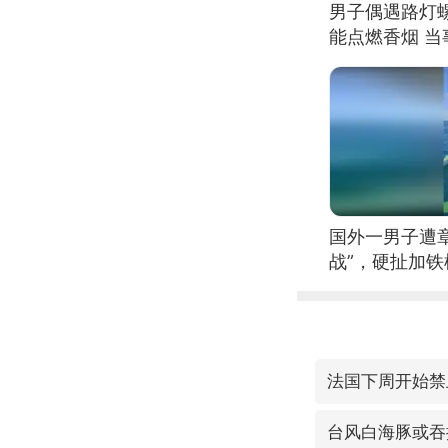
男子偶遇路灯螺
能点燃香烟 
国外一男子遭
战”，硬扯加
法国下周开始禁
台风白海豚或吞