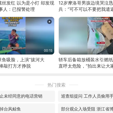
丝发红 以为是小灯 却发现
12岁摩洛哥男孩边境哭泣
当事人：已报警处理
兵：“可不可以不要把我遣返
00:15
章鱼吸脸，上演“拔河大
轿车后备箱放桶装水引燃纸
铁棒敲打方才挣脱
直呼太危险，“拍出来让大
险”
热门搜索
止未经同意的电话营销
巡查组提问 工作人员偷用
掉台风鲸鱼
部分观众入场受阻 浙江省