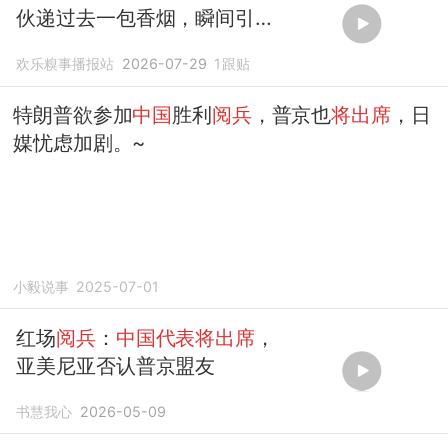
伙递过去一包香烟，瞬间引起
沸腾了
欢乐糗事播报站
2026-07-29
1
跟贴
特朗普欲参加
中国
胜利
阅兵
，普京也
将出席
，日
媒忧虑加剧。~
小毅说事
2025-07-01
红场
阅兵
：
中国代表将出席
，
亚美尼亚否认普京盟友
书慧我心
2026-05-09