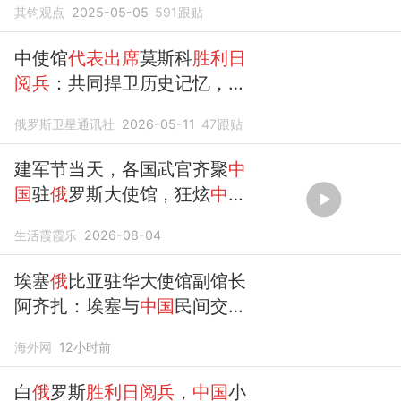
其钧观点
2025-05-05
591
跟贴
中使馆
代表出席
莫斯科
胜利日
阅兵
：共同捍卫历史记忆，抵
制篡改企图
俄罗斯卫星通讯社
2026-05-11
47
跟贴
建军节当天，各国武官齐聚
中
国
驻
俄
罗斯大使馆，狂炫
中国
美食！
生活霞霞乐
2026-08-04
埃塞
俄
比亚驻华大使馆副馆长
阿齐扎：埃塞与
中国
民间交往
愈发紧密
海外网
12小时前
白
俄
罗斯
胜利日阅兵
，
中国
小