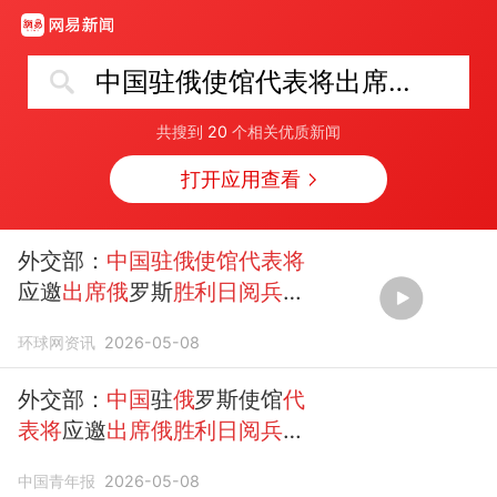
中国驻俄使馆代表将出席俄胜利日阅兵
共搜到
20
个相关优质新闻
打开应用查看
外交部：
中国驻俄使馆代表将
应邀
出席俄
罗斯
胜利日阅兵
仪
式
环球网资讯
2026-05-08
外交部：
中国
驻
俄
罗斯使馆
代
表将
应邀
出席俄胜利日阅兵
仪
式
中国青年报
2026-05-08