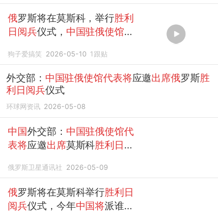
俄
罗斯将在莫斯科，举行
胜利
日阅兵
仪式，
中国驻俄使馆代
表出席
！
狗子爱搞笑
2026-05-10
1
跟贴
外交部：
中国驻俄使馆代表将
应邀
出席俄
罗斯
胜
利日阅兵
仪式
环球网资讯
2026-05-08
中国
外交部：
中国驻俄使馆代
表将
应邀
出席
莫斯科
胜利日阅
兵
仪式活动
俄罗斯卫星通讯社
2026-05-09
俄
罗斯将在莫斯科举行
胜利日
阅兵
仪式，今年
中国将
派谁作