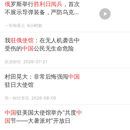
俄
罗斯举行
胜利日阅兵
，首次
不展示导弹装备，严防乌克兰
袭击！
一剪梅看点
6小时前
我
驻俄使馆
：在无人机袭击中
受伤的
中国
公民无生命危险
新浪财经
2026-07-21
村田晃大：非常后悔强闯
中国
驻日大使馆
第一财经资讯
2026-08-05
中国
驻美国大使馆举办“共度
中
国
节——大暑派对”开放日