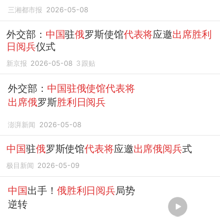
为
代表出席
活动？外交部：
中
三湘都市报
2026-05-08
国
驻
俄
罗斯使馆
代表将
应邀
出
席
外交部：
中国
驻
俄
罗斯使馆
代表将
应邀
出席胜利
日阅兵
仪式
新京报
2026-05-08
3
跟贴
外交部：
中国驻俄使馆代表将
出席俄
罗斯
胜利日阅兵
澎湃新闻
2026-05-08
中国
驻
俄
罗斯使馆
代表将
应邀
出席俄阅兵
式
极目新闻
2026-05-09
中国
出手！
俄胜利日阅兵
局势
逆转