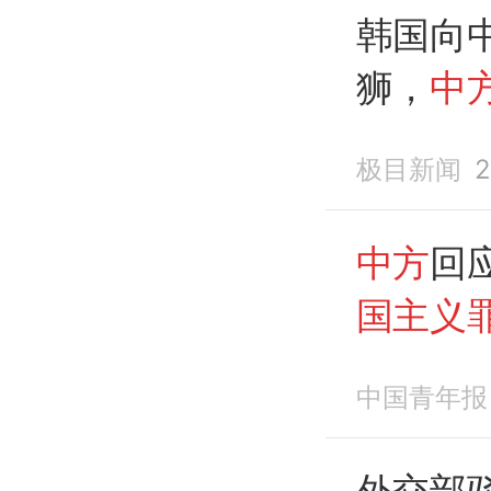
义侵略
韩国向
狮，
中
史上都
极目新闻
2
略
，都
中方
回
国主义
义之举
中国青年报
外交部