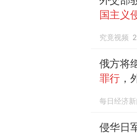
国主义
究竟视频
2
俄方将
罪行
，
每日经济新
侵华日