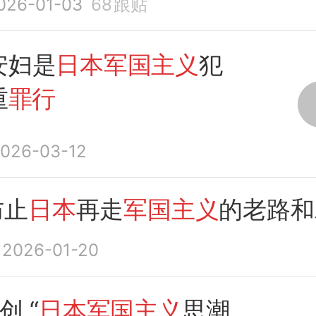
026-01-03
68
跟贴
安妇是
日本军国主义
犯
重
罪行
026-03-12
防止
日本
再走
军国主义
的老路和
2026-01-20
创 “
日本军国主义
思潮