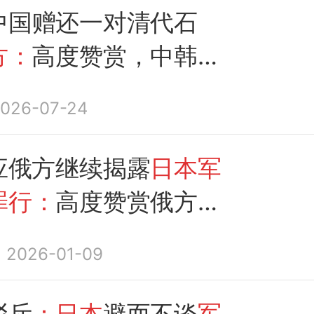
，经历文物流失的伤痛
中国赠还一对清代石
方：
高度赞赏，中韩历
曾遭受
日本军国主义侵
026-07-24
曾经历文物流失的伤痛
应俄方继续揭露
日本军
罪行：
高度赞赏俄方正
2026-01-09
驳斥
：日本
避而不谈
军