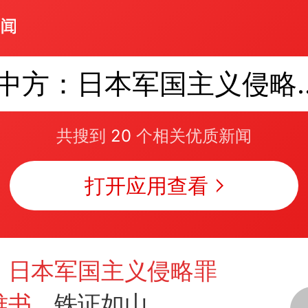
中方：日本军国主
共搜到
20
个相关优质新闻
打开应用查看
：日本军国主义侵略罪
难书
，铁证如山