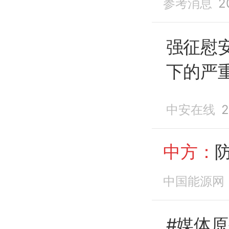
参考消息
2
强征慰
下的严
中安在线
2
中方：
中国能源网
#媒体原