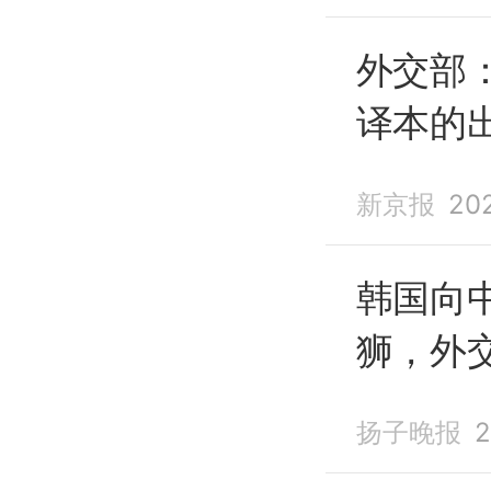
外交部
译本的
主义侵
新京报
20
韩国向
狮，外
方赠还
扬子晚报
2
狮，中