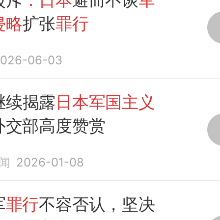
侵略
扩张
罪行
026-06-03
继续揭露
日本军国主义
外交部高度赞赏
闻
2026-01-08
军
罪行
不容否认，坚决