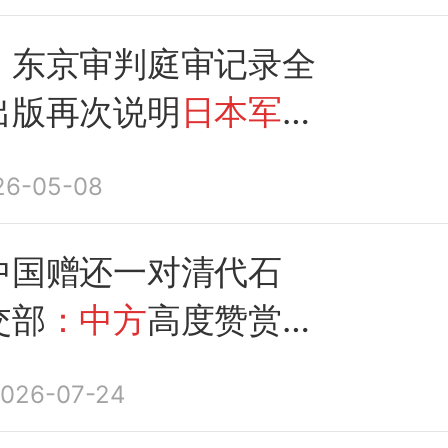
：东京审判庭审记录全
出版再次说明
日本军国
略罪行罄竹难书
26-05-08
中国赠还一对清代石
交部
：中方
高度赞赏韩
被
日本
掠夺的清代石
026-07-24
韩都曾遭受
日本军国主