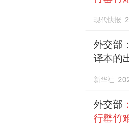
现代快报
2
外交部
译本的
主义侵
新华社
20
外交部
行罄竹