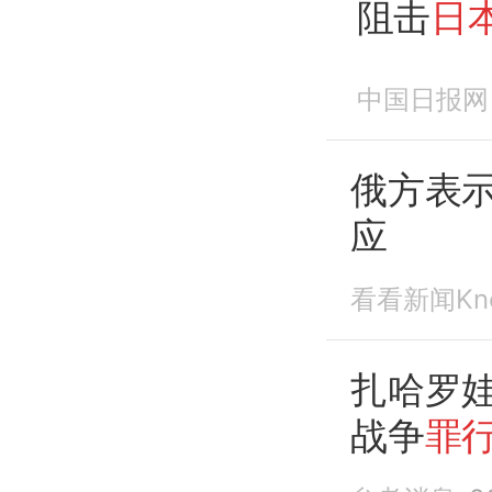
阻击
日
中国日报网
俄方表
应
看看新闻Kn
扎哈罗
战争
罪