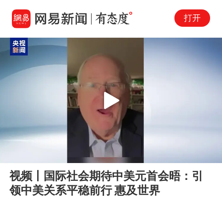
打开
Play
00:00
02:21
En
视频丨国际社会期待中美元首会晤：引
fu
领中美关系平稳前行 惠及世界