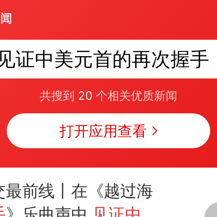
见证中美元首的再次握手
共搜到
20
个相关优质新闻
打开应用查看
交最前线丨在《越过海
手
》乐曲声中
见证中美