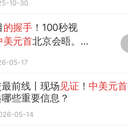
25-10-30
目
的握手
！100秒视
中美元首
北京会晤。
日报）
26-05-17
交最前线丨现场
见证
！
中美元首
递哪些重要信息？
026-05-14