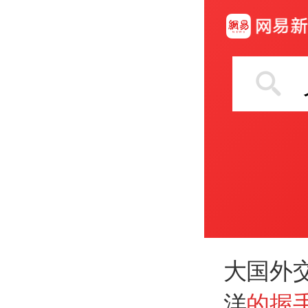
大国外
洋
的握