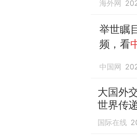
海外网
20
举世瞩
频，看
（人民
中国网
20
大国外
世界传
国际在线
2