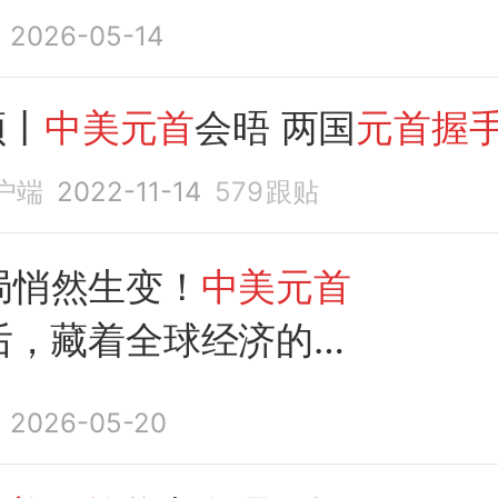
2026-05-14
频丨
中美元首
会晤 两国
元首握
户端
2022-11-14
579
跟贴
局悄然生变！
中美元首
后，藏着全球经济的未
？
2026-05-20