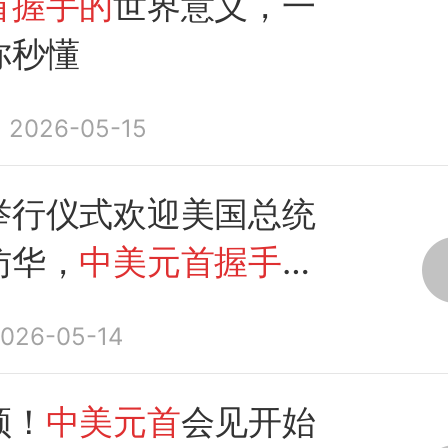
首握手的
世界意义，一
你秒懂
2026-05-15
举行仪式欢迎美国总统
访华，
中美元首握手
并
谈
026-05-14
频！
中美元首
会见开始