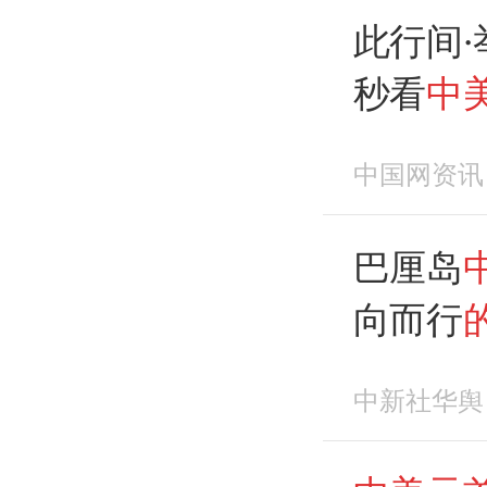
此行间·
秒看
中
中国网资讯
巴厘岛
向而行
中新社华舆