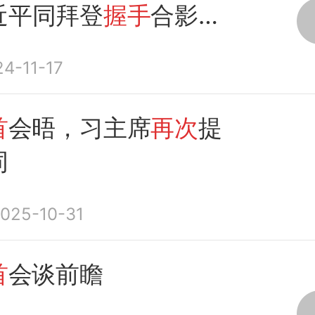
近平同拜登
握手
合影。
：央视时政）
4-11-17
首
会晤，习主席
再次
提
词
025-10-31
首
会谈前瞻