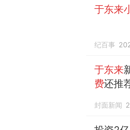
于东来小
纪百事
20
于东来
费
还推
提供“
东
封面新闻
2
意
投资2亿