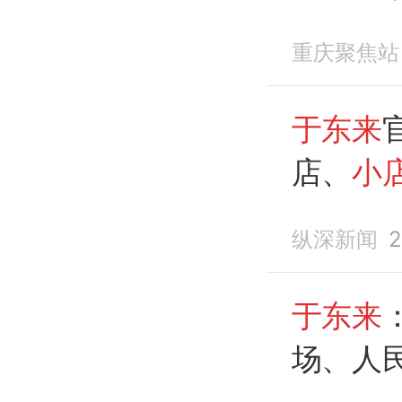
重庆聚焦站
于东来
店、
小
纵深新闻
2
于东来
场、人
店