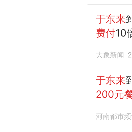
于东来
费付
1
大象新闻
2
于东来
200元
店家：
河南都市频
2000元