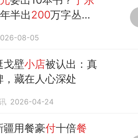
4年半出
200
万字丛
作人员：目前是框架
026-08-05
逛戈壁
小店
被认出：真
碑，藏在人心深处
讯
2026-04-24
新疆用餐豪
付
十倍
餐