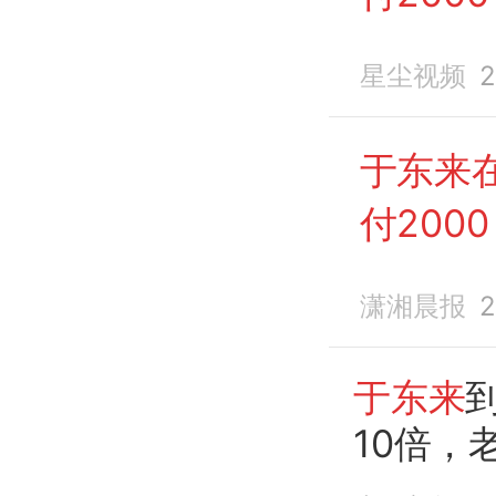
星尘视频
2
于东来
付2000
潇湘晨报
2
于东来
10倍，
支
付
了
2