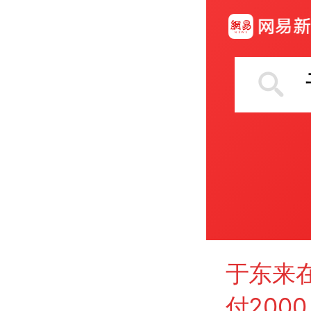
于东来
付2000