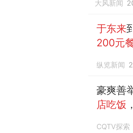
大风新闻
2
于东来
200元
元
。老
纵览新闻
2
豪爽善举
店吃饭
2000元
CQTV探索