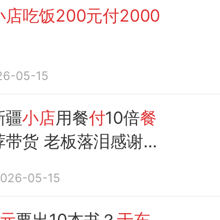
店吃饭200元付2000
26-05-15
新疆
小店
用餐
付
10倍
餐
荐带货 老板落泪感谢：
来
同款”爱心餐传递善
026-05-15
元
要出10本书？
于东