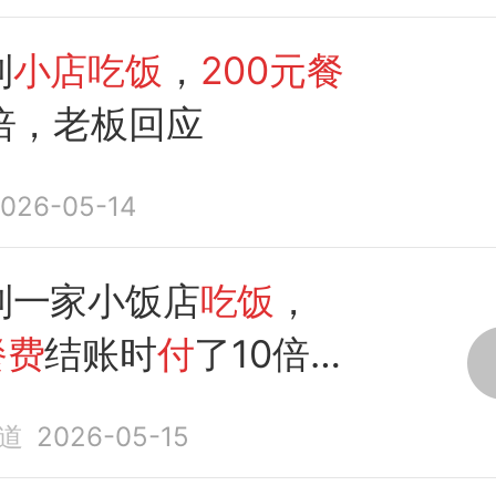
到
小店吃饭
，
200元餐
0倍，老板回应
026-05-14
到一家小饭店
吃饭
，
餐费
结账时
付
了10倍。
他不问金额，直接
付
了
道
2026-05-15