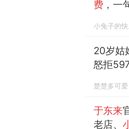
费
，一
小兔子的快
20岁姑
怒拒59
楚楚多可爱
于东来
老店、