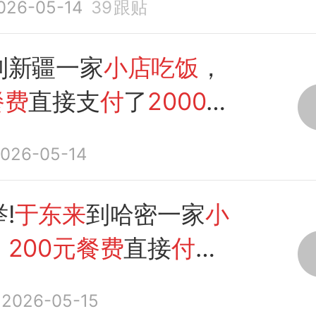
026-05-14
39
跟贴
到新疆一家
小店吃饭
，
餐费
直接支
付
了
2000
板回忆：瞬间破防了
026-05-14
!
于东来
到哈密一家
小
，
200元餐费
直接
付
了
。
2026-05-15