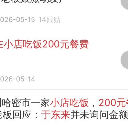
026-05-15
14
跟贴
在小店吃饭200元餐费
026-05-14
到哈密市一家
小店吃饭
，
200
老板回应：
于东来
并未询问金
000元