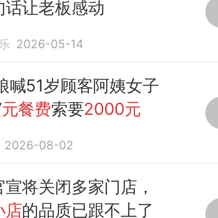
句话让老板感动
乐
2026-05-14
娘喊51岁顾客阿姨女子
7
元餐费
索要
2000元
2026-08-02
官宣将关闭多家门店，
小店
的品质已跟不上了