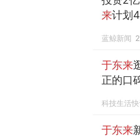
来
计划
书，工
蓝鲸新闻
2
于东来
正的口
科技生活快
于东来