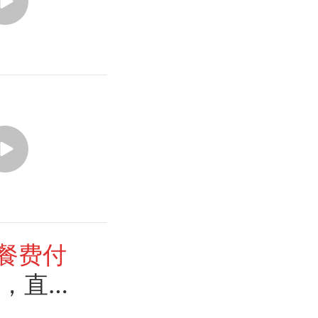
元餐费付
额，直接