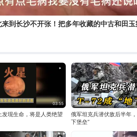
北来到长沙不开张！把多年收藏的中古和田玉
03:55
3649 次播放
上发现生命，将是人类绝望
俄军坦克兵潜伏敌后半年，T
下堡垒”