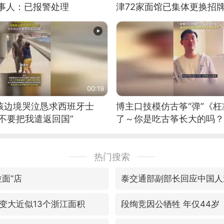
当事人：已报警处理
津72家面馆已集体更换招
00:19
男孩边境哭泣恳求西班牙士
博主口技模仿古筝“弹”《枉
不要把我遣返回国”
了～你是吃古筝长大的吗？
位考级不带古筝的选手。”
日电讯）
热门搜索
面”店
泰交通部副部长回应中国人
变大近似13个浙江面积
段绚竞因公牺牲 年仅44岁