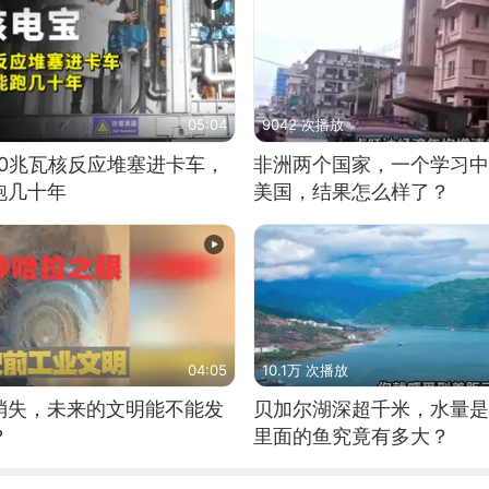
05:04
9042 次播放
10兆瓦核反应堆塞进卡车，
非洲两个国家，一个学习中
跑几十年
美国，结果怎么样了？
04:05
10.1万 次播放
消失，未来的文明能不能发
贝加尔湖深超千米，水量是
？
里面的鱼究竟有多大？