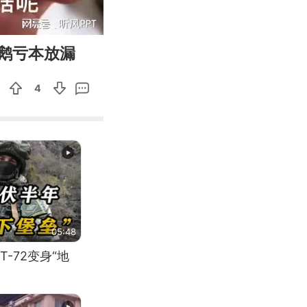
07:00
Enter
鹅亏本放漏
fullscreen
4
05:48
-72变身“地