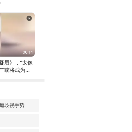
牌
00:14
凝眉》，“太像
”“或将成为首
（来源：新华每
遭歧视手势