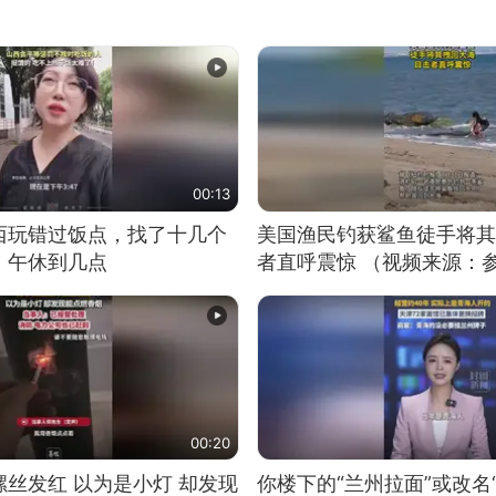
00:13
西玩错过饭点，找了十几个
美国渔民钓获鲨鱼徒手将其
：午休到几点
者直呼震惊 （视频来源：
00:20
丝发红 以为是小灯 却发现
你楼下的“兰州拉面”或改名