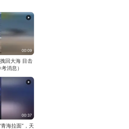
00:09
拽回大海 目击
参考消息）
00:37
“青海拉面”，天