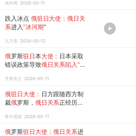
海外网
2026-05-11
跌入冰点
俄驻日大使：俄日关
系
进入
“冰河期
”
九万里
2026-05-12
俄
罗斯
驻日
本
大使：
日本采取
错误政策导致
俄日关系陷入“冰
河期
”
齐鲁壹点
2026-05-11
俄驻日大使：
日方跟随西方制
裁
俄
罗斯，
俄日关系
正经历二
战后前所未有的倒退，深陷
“冰
鲁中晨报
2026-05-11
河期
”
俄
罗斯
驻日大使：俄日关系
进