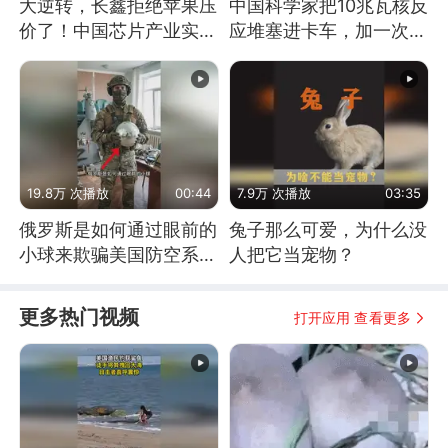
大逆转，长鑫拒绝苹果压
中国科学家把10兆瓦核反
价了！中国芯片产业实现
应堆塞进卡车，加一次燃
怎样的逆袭？
料能跑几十年
19.8万 次播放
00:44
7.9万 次播放
03:35
俄罗斯是如何通过眼前的
兔子那么可爱，为什么没
小球来欺骗美国防空系统
人把它当宠物？
的
更多热门视频
打开应用 查看更多