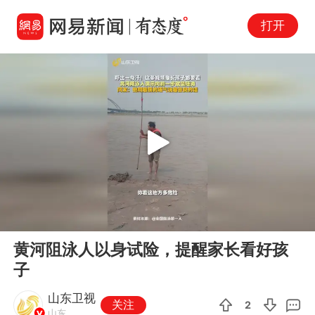
打开
Play
00:00
00:27
En
黄河阻泳人以身试险，提醒家长看好孩
fu
子
山东卫视
关注
2
山东