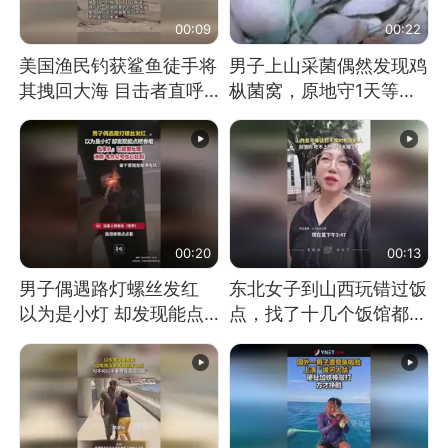
00:09
00:22
美国渔民钓获鲨鱼徒手将
男子上山采菌偶然发现鸡
其拽回大海 目击者直呼
枞菌窝，原地守1天等它
震惊 （视频来源：参考
长大：挖了140多朵
消息）
00:20
00:13
男子偶遇路灯螺丝发红
东北女子到山西玩错过饭
以为是小灯 却发现能点
点，找了十几个饭馆都没
燃香烟 当事人：已报警
开门：午休到几点
处理