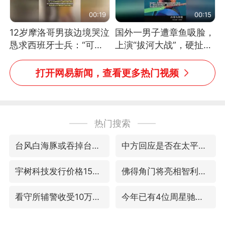
00:19
00:15
12岁摩洛哥男孩边境哭泣
国外一男子遭章鱼吸脸，
恳求西班牙士兵：“可不
上演“拔河大战”，硬扯加
可以不要把我遣返回国”
铁棒敲打方才挣脱
打开网易新闻，查看更多热门视频
热门搜索
台风白海豚或吞掉台风鲸鱼
中方回应是否在太平洋海底开采稀土
宇树科技发行价格150.80元/股
佛得角门将亮相智利俱乐部主场
看守所辅警收受10万获刑1年
今年已有4位周星驰电影配角去世