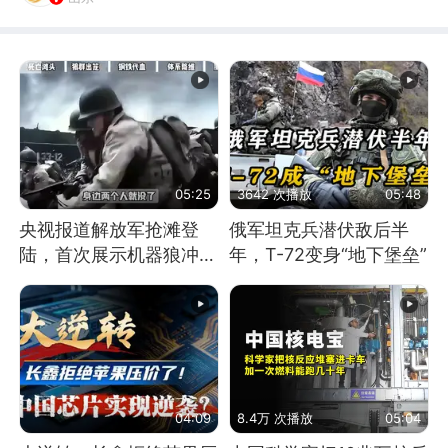
05:25
3642 次播放
05:48
央视报道解放军抢滩登
俄军坦克兵潜伏敌后半
陆，首次展示机器狼冲
年，T-72变身“地下堡垒”
滩！传统登陆彻底终结
04:09
8.4万 次播放
05:04