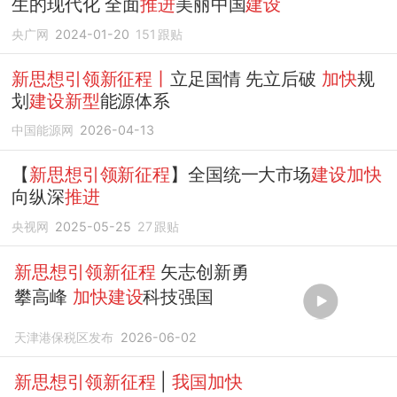
生的现代化 全面
推进
美丽中国
建设
央广网
2024-01-20
151
跟贴
新思想引领新征程丨
立足国情 先立后破
加快
规
划
建设新型
能源体系
中国能源网
2026-04-13
【
新思想引领新征程
】全国统一大市场
建设加快
向纵深
推进
央视网
2025-05-25
27
跟贴
新思想引领新征程
矢志创新勇
攀高峰
加快建设
科技强国
天津港保税区发布
2026-06-02
新思想引领新征程
|
我国加快