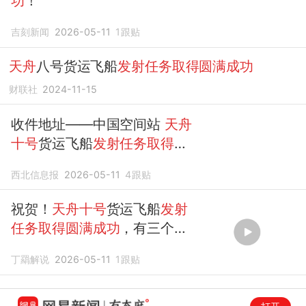
功
！
吉刻新闻
2026-05-11
1
跟贴
天舟
八号货运飞船
发射任务取得圆满成功
财联社
2024-11-15
收件地址——中国空间站
天舟
十号
货运飞船
发射任务取得圆
满成功
西北信息报
2026-05-11
4
跟贴
祝贺！
天舟十号
货运飞船
发射
任务取得圆满成功
，有三个没
想到！
丁羂解说
2026-05-11
1
跟贴