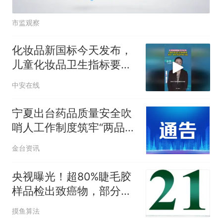
市监观察
化妆品新国标今天发布，
儿童化妆品卫生指标要求
将比一般化妆品严格10倍
中安在线
宁夏出台药品质量安全吹
哨人工作制度筑牢“两品一
械”安全防线
金台资讯
央视曝光！超80%睫毛胶
样品检出致癌物，部分超
标1000倍，成分堪比502
摸鱼算法
胶