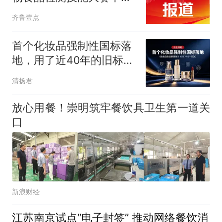
获佳绩
齐鲁壹点
首个化妆品强制性国标落
地，用了近40年的旧标准
正式废止
清扬君
放心用餐！崇明筑牢餐饮具卫生第一道关
口
新浪财经
江苏南京试点“电子封签” 推动网络餐饮消