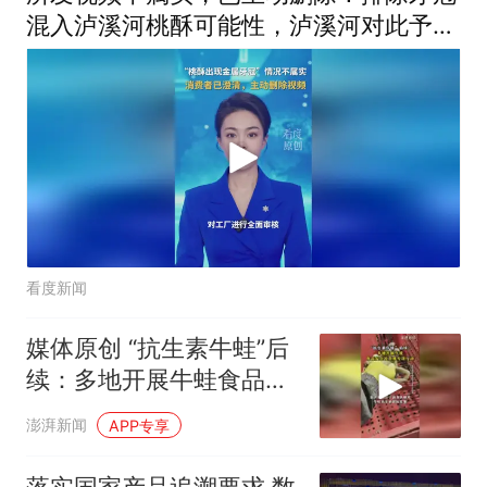
混入泸溪河桃酥可能性，泸溪河对此予以
谅解
看度新闻
媒体原创 “抗生素牛蛙”后
续：多地开展牛蛙食品安
全检查或专项行动
澎湃新闻
APP专享
落实国家产品追溯要求 数