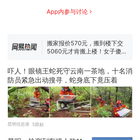
全部作废，公平么？
全球唯一没有法定首都的国
新
App内参与讨论
家，刚改国名，总统就邀请中
国大使骑行绕了几乎整个国境
搬家报价570元，搬到楼下交
线一圈，还曾两次到中国寻根
5060元才肯搬上楼！女子傻眼
了……
视频丨只要一枚命中就能让航
母瘫痪 轰-6J实力有多强？
空调24小时开着反而更省电？
电力部门回应
吓人！眼镜王蛇死守云南一茶地，十名消
台风"白海豚"登陆 中心附近最
防员紧急出动搜寻，蛇身底下竟压着
大风力14级
十多万人报名的考试，成绩
热
全部作废，公平么？
昆明信息港
5跟贴