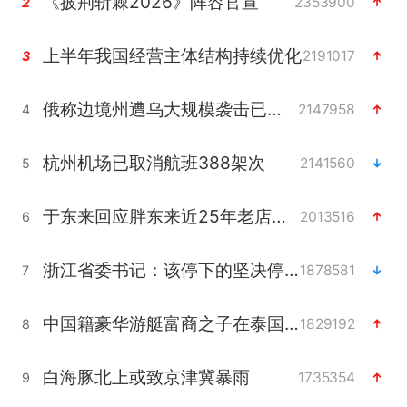
《披荆斩棘2026》阵容官宣
2353900
2
上半年我国经营主体结构持续优化
2191017
3
俄称边境州遭乌大规模袭击已致13伤
2147958
4
杭州机场已取消航班388架次
2141560
5
于东来回应胖东来近25年老店年底关闭
2013516
6
浙江省委书记：该停下的坚决停下来
1878581
7
中国籍豪华游艇富商之子在泰国被杀
1829192
8
白海豚北上或致京津冀暴雨
1735354
9