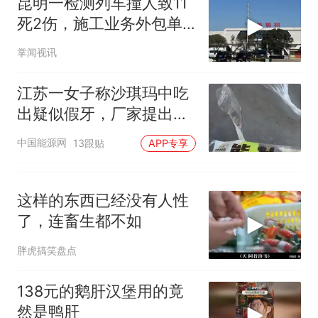
昆明一检测列车撞人致11
死2伤，施工业务外包单
位被罚1.5万，国铁昆明局
掌闻视讯
被罚300万
江苏一女子称沙琪玛中吃
出疑似假牙，厂家提出赔
付被拒，负责人：赔偿为
中国能源网
13跟贴
APP专享
“息事宁人”而非有假牙，
工厂已排查，不存在食品
安全问题
这样的东西已经没有人性
了，连畜生都不如
胖虎搞笑盘点
138元的鹅肝汉堡用的竟
然是鸭肝