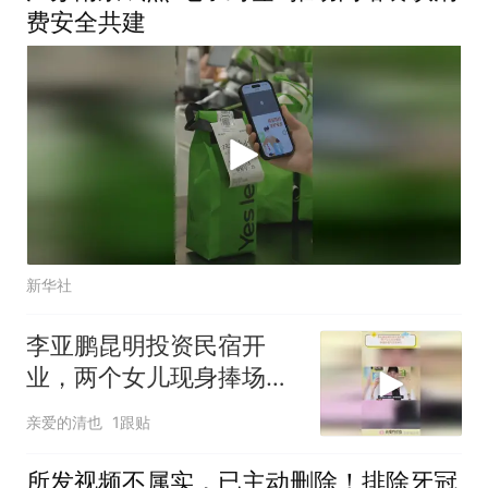
费安全共建
新华社
李亚鹏昆明投资民宿开
业，两个女儿现身捧场，
李嫣颜值与王菲神似
亲爱的清也
1跟贴
所发视频不属实，已主动删除！排除牙冠