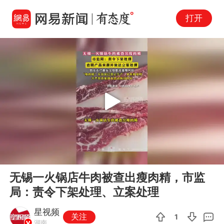
打开
Play
00:00
00:26
En
无锡一火锅店牛肉被查出瘦肉精，市监
fu
局：责令下架处理、立案处理
星视频
关注
1
湖南