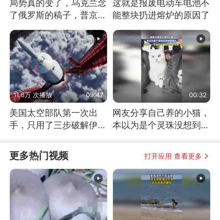
局势真的变了，乌克兰念
这就是报废电动车电池不
了俄罗斯的稿子，普京说
能整块扔进熔炉的原因了
战胜自己就是胜利
11.6万 次播放
09:47
00:32
美国太空部队第一次出
网友分享自己养的小猫，
手，只用了三步破解伊朗
本以为是个灵珠没想到是
防空
魔丸
更多热门视频
打开应用 查看更多