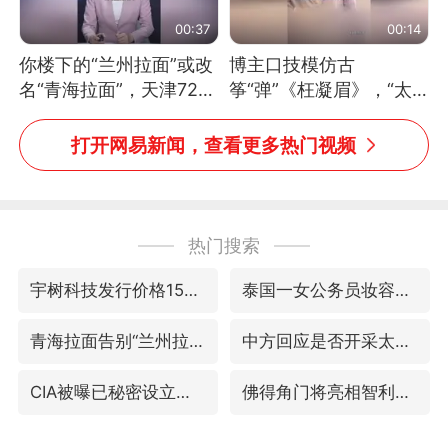
00:37
00:14
你楼下的“兰州拉面”或改
博主口技模仿古
名“青海拉面”，天津72家
筝“弹”《枉凝眉》，“太
面馆已集体更换招牌
像了～你是吃古筝长大的
吗？”“或将成为首位考级
打开网易新闻，查看更多热门视频
不带古筝的选手。”（来
源：新华每日电讯）
热门搜索
宇树科技发行价格150.80元/股
泰国一女公务员妆容引争议 本人回应
青海拉面告别“兰州拉面”
中方回应是否开采太平洋海底稀土资源
CIA被曝已秘密设立古巴工作组
佛得角门将亮相智利俱乐部主场