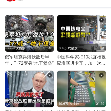
3636 次播放
05:48
8.4万 次播放
05:04
俄军坦克兵潜伏敌后半
中国科学家把10兆瓦核反
年，T-72变身“地下堡垒”
应堆塞进卡车，加一次燃
料能跑几十年
03:06
19.6万 次播放
01:29