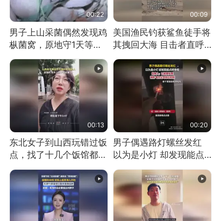
00:22
00:09
男子上山采菌偶然发现鸡
美国渔民钓获鲨鱼徒手将
枞菌窝，原地守1天等它
其拽回大海 目击者直呼
长大：挖了140多朵
震惊 （视频来源：参考
消息）
00:13
00:20
东北女子到山西玩错过饭
男子偶遇路灯螺丝发红
点，找了十几个饭馆都没
以为是小灯 却发现能点
开门：午休到几点
燃香烟 当事人：已报警
处理