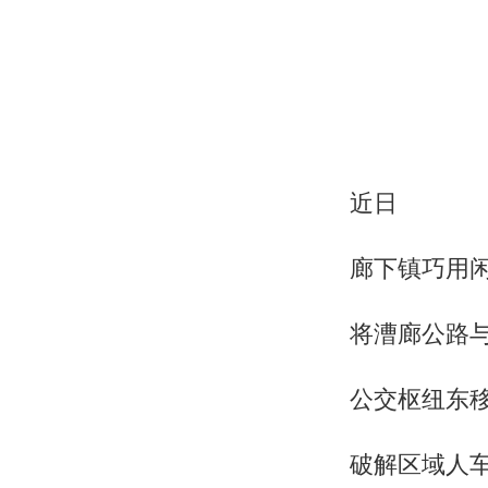
近日
廊下镇巧用
将漕廊公路
公交枢纽东
破解区域人