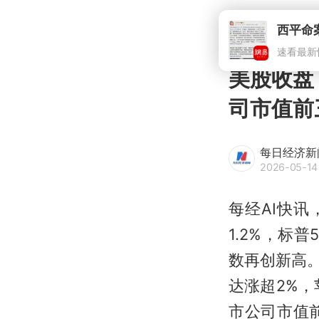
西平命
速看最新
美股收盘
司市值前
每日经济新
2026-05-14
每经AI快
1.2%，标普
数再创新高。
达涨超2%
市公司市值