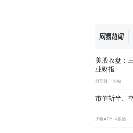
美股收盘：
业财报
财联社
1跟贴
市值斩半、空
虎嗅APP
4跟贴