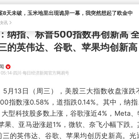
案8天未破，玉米地里出现诡异一幕，我突然想起了欧金中
快讯
：纳指、标普500指数再创新高 
三的英伟达、谷歌、苹果均创新高
闻
 05:14
·四川
·每日经济新闻官方网易号
讯，5月13日（周三），美股三大指数收盘涨跌
500指数涨0.58%，道指跌0.14%。其中，纳
大型科技股多数上涨，谷歌涨近4%，Meta
，苹果、亚马逊涨超1%，微软、奈飞小幅下跌。
前三的英伟达、谷歌、苹果均创历史新高。光