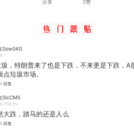
分享
3赞
0sw04G
机
垃圾，特朗普来了也是下跌，不来更是下跌，A
极点垃圾市场。
4
回复
0icCMS
 P30 Pro
然大跌，踏马的还是人么
那个在床头放菜刀的女孩，因老师一句“跟我回家”
热
4
回复