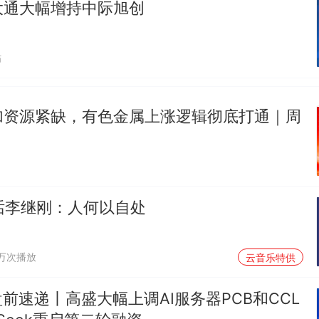
大通大幅增持中际旭创
贴
加资源紧缺，有色金属上涨逻辑彻底打通｜周
对话李继刚：人何以自处
1万次播放
云音乐特供
盘前速递丨高盛大幅上调AI服务器PCB和CCL