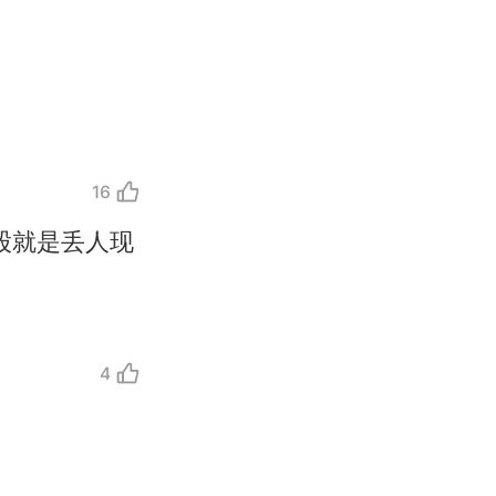
16
股就是丢人现
4
改写了人生