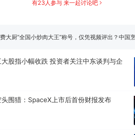
有23人参与 来一起讨论吧
制裁瓜子饺子，美国怕什么？
新
费大厨“全国小炒肉大王”称号，仅凭视频评出？中国
男子上山采菌偶然发现鸡枞菌窝，原地守1天等它长大：
朵
美国渔民钓获鲨鱼徒手将其拽回大海 目击者直呼震惊
参考消息）
三大股指小幅收跌 投资者关注中东谈判与企
笔试第一被第二名传话劝弃考 官方通报
那个在床头放菜刀的女孩，因老师一句“跟我回家”
热
头围猎：SpaceX上市后首份财报发布