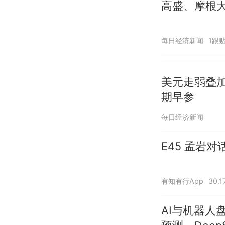
高盛、摩根
每日经济新闻
1跟
美元走弱叠
期早参
每日经济新闻
E45 孟岩
有知有行App
30.
AI与机器人