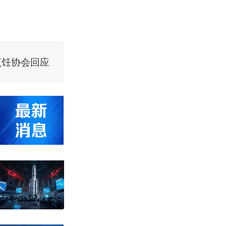
烹饪协会回应
挖了140多
 （视频来源：
改写了人生