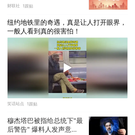
财联社
1跟贴
纽约地铁里的奇遇，真是让人打开眼界，
一般人看到真的很害怕！
笑话站点
1跟贴
穆杰塔巴被指给总统下"最
后警告" 爆料人发声意味