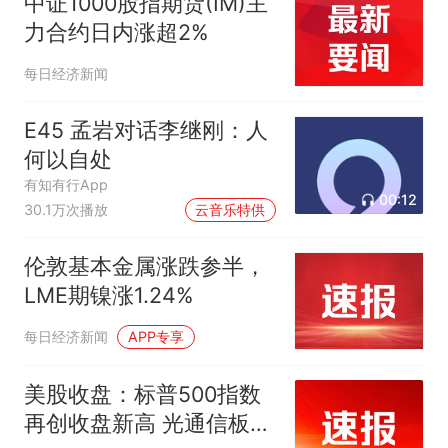
中证1000股指期货(IM)主
力合约日内涨超2%
每日经济新闻
E45 孟岩对话李继刚：人
何以自处
有知有行App
00:12
30.1万次播放
云音乐特供
伦敦基本金属涨跌参半，
LME期镍涨1.24%
每日经济新闻
APP专享
美股收盘：标普500指数
再创收盘新高 光通信板块