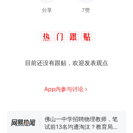
分享
7赞
目前还没有跟贴，欢迎发表观点
那个在床头放菜刀的女孩，
热
因老师一句“跟我回家”改写了
人生
费大厨“全国小炒肉大王”称
新
App内参与讨论
号，仅凭视频评出？中国烹饪
协会回应
台风"白海豚"中心附近最大风
力已达15级 最新研判
佛山一中学招聘物理教师，笔
试前13名均遭淘汰？教育局：