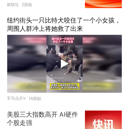
大涨
财联社
2跟贴
纽约街头一只比特犬咬住了一个小女孩，
周围人群冲上将她救了出来
车马点兵V
16跟贴
美股三大指数高开 AI硬件
个股走强