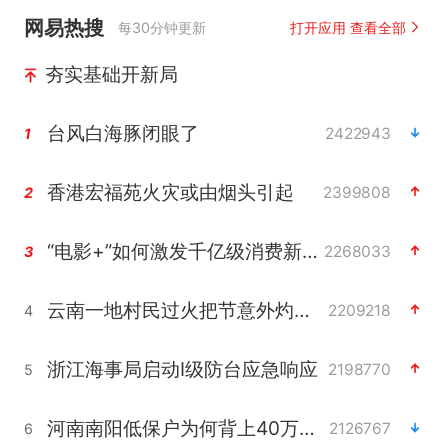
网易热搜
每30分钟更新
打开应用 查看全部
夯实基础开新局
台风白海豚闭眼了
2422943
1
香港宏福苑火灾或由烟头引起
2399808
2
“电影+”如何激发千亿级消费新活力？
2268033
3
云南一地村民过火把节意外灼伤16人
2209218
4
浙江海事局启动Ⅰ级防台应急响应
2198770
5
河南南阳低保户为何背上40万元贷款
2126767
6