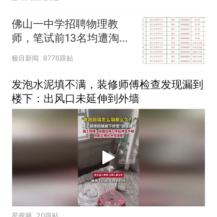
佛山一中学招聘物理教
师，笔试前13名均遭淘
汰？教育局：已叫停招
极目新闻
8776跟贴
聘，成立调查组全面核查
发泡水泥填不满，装修师傅检查发现漏到
楼下：出风口未延伸到外墙
星视频
20跟贴