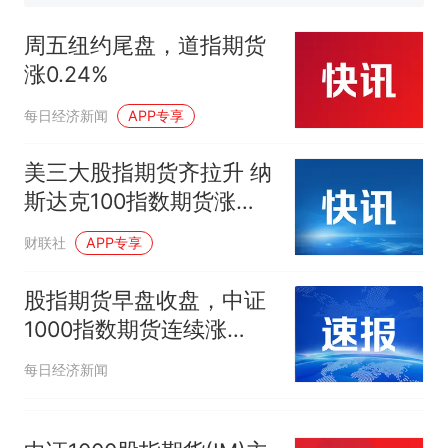
已叫停招聘，成立调查组全面
笔试第一被第二名传话劝弃考
核查
官方通报
周五纽约尾盘，道指期货
享界G9车型预售价公布：
涨0.24%
43.98万起
那个在床头放菜刀的女孩，
热
每日经济新闻
APP专享
因老师一句“跟我回家”改写了
人生
美三大股指期货齐拉升 纳
斯达克100指数期货涨
1.25%
财联社
APP专享
股指期货早盘收盘，中证
1000指数期货连续涨
1.16%
每日经济新闻