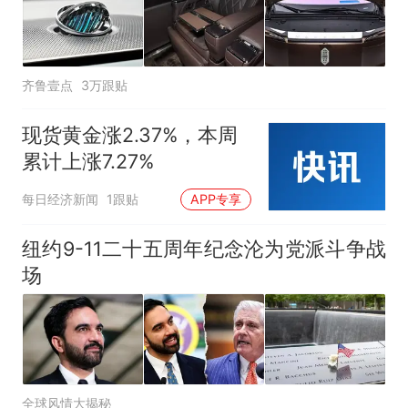
齐鲁壹点
3万跟贴
现货黄金涨2.37%，本周
累计上涨7.27%
每日经济新闻
1跟贴
APP专享
纽约9-11二十五周年纪念沦为党派斗争战
场
全球风情大揭秘