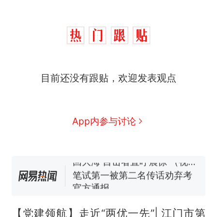
“不想干了特提出辞职”，疑
热
似南京大学数院院长辞职信流
传，院方回应：喻良教授已卸
费大厨“全国小炒肉大王”称
新
任院长一职，不清楚辞职信来
目前还没有跟贴，欢迎发表观点
号，仅凭视频评出？中国烹饪
源；曾用手绘图做头像
协会回应
男子上山采菌偶然发现鸡枞菌
窝，原地守1天等它长大：挖了
140多朵
美国一场追捕行动中，一男子
App内参与讨论
在车辆行驶中爬上车顶跳舞。
（新京报）
美国渔民钓获鲨鱼徒手将其拽
回大海 目击者直呼震惊 （视频
来源：参考消息）
笔试第一被第二名传话劝弃考
官方通报
“不想干了特提出辞职”，疑
热
似南京大学数院院长辞职信流
【党建领航】走近“两优一先”| 江门市第