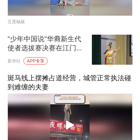
五莲融媒
“少年中国说”华裔新生代
使者选拔赛决赛在江门举
行
新华社
APP专享
斑马线上摆摊占道经营，城管正常执法碰
到难缠的夫妻