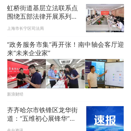
虹桥街道基层立法联系点
围绕五部法律开展系列立
法意见征询
上海市长宁区司法局
“政务服务市集”再开张！南中轴会客厅迎
来“未来企业家”
新浪财经
齐齐哈尔市铁锋区龙华街
道：“五维初心展锋华”党
建赋能街巷善治暖民心
金台资讯