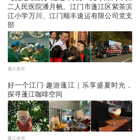
传，院方回应：喻良教授已卸
二人民医院潘月帆、江门市蓬江区紫茶滨
任院长一职，不清楚辞职信来
江小学万川、江门顺丰速运有限公司党支
源；曾用手绘图做头像
部
蓬江发布
好一个江门·趣游蓬江｜乐享盛夏时光，
探寻蓬江咖啡空间
蓬江发布