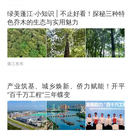
绿美蓬江·小知识 | 不止好看！探秘三种特
色乔木的生态与实用魅力
蓬江发布
产业筑基、城乡焕新、侨力赋能！开平
“百千万工程”三年蝶变