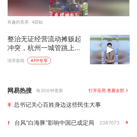
有趣的美美
4跟贴
整治无证经营流动摊贩起
冲突，杭州一城管跳上三
轮车抢夺控制权，警方已
澎湃新闻
APP专享
介入
网易热搜
每30分钟更新
打开应用 查看全部
总书记关心百姓身边这些民生大事
台风“白海豚”影响中国已成定局
2387073
1