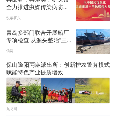
全力推进虫媒传染病防控
工作
悦读桥头
青岛多部门联合开展船厂
专项检查 从源头整治“三
无”船舶非法捕捞
信网
保山隆阳丙麻派出所：创新护农警务模式
赋能特色产业提质增效
九龙网