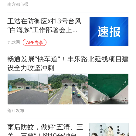
南方都市报
王浩在防御应对13号台风
“白海豚”工作部署会上强
调 全面做好防汛防台工作
九龙网
APP专享
畅通发展“快车道”！丰乐路北延线项目建
设全力攻坚冲刺
蓬江发布
雨后防蚊，做好“五清、三
关、三要”！附10分钟自查