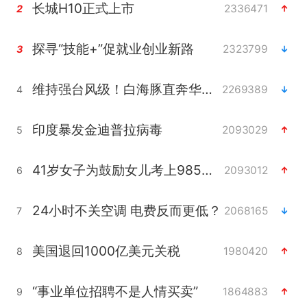
长城H10正式上市
2336471
2
探寻“技能+”促就业创业新路
2323799
3
维持强台风级！白海豚直奔华东沿海
2269389
4
印度暴发金迪普拉病毒
2093029
5
41岁女子为鼓励女儿考上985研究生
2093012
6
24小时不关空调 电费反而更低？
2068165
7
美国退回1000亿美元关税
1980420
8
“事业单位招聘不是人情买卖”
1864883
9