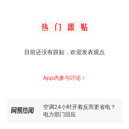
目前还没有跟贴，欢迎发表观点
那个在床头放菜刀的女孩，
热
因老师一句“跟我回家”改写了
人生
搬家报价570元，搬到楼下
新
App内参与讨论
交5060元才肯搬上楼！女子傻
眼了……
十多万人报名的考试，成绩全
部作废，公平么？
空调24小时开着反而更省电？
电力部门回应
佛山一中学招聘物理教师，笔