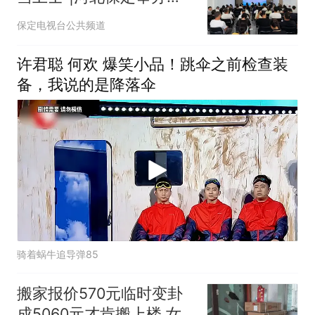
碳工厂、绿色工厂建设专
保定电视台公共频道
题培训会
许君聪 何欢 爆笑小品！跳伞之前检查装
备，我说的是降落伞
骑着蜗牛追导弹85
搬家报价570元临时变卦
成5060元才肯搬上楼 女