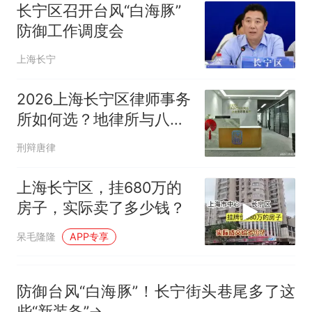
试前13名均遭淘汰？教育局：
长宁区召开台风“白海豚”
已叫停招聘，成立调查组全面
“不建议大家买深色蛋糕”上热
防御工作调度会
核查
搜，网友：天塌了！
那个在床头放菜刀的女孩，
热
上海长宁
因老师一句“跟我回家”改写了
人生
2026上海长宁区律师事务
所如何选？地律所与八位
律师专业详解
刑辩唐律
上海长宁区，挂680万的
房子，实际卖了多少钱？
呆毛隆隆
APP专享
防御台风“白海豚”！长宁街头巷尾多了这
些“新装备”→