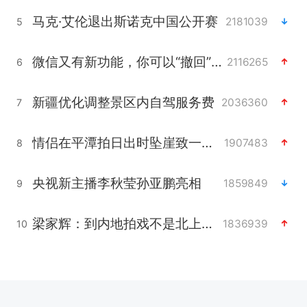
马克·艾伦退出斯诺克中国公开赛
2181039
5
微信又有新功能，你可以“撤回”你的撤回了！
2116265
6
新疆优化调整景区内自驾服务费
2036360
7
情侣在平潭拍日出时坠崖致一死一伤
1907483
8
央视新主播李秋莹孙亚鹏亮相
1859849
9
梁家辉：到内地拍戏不是北上是回归
1836939
10