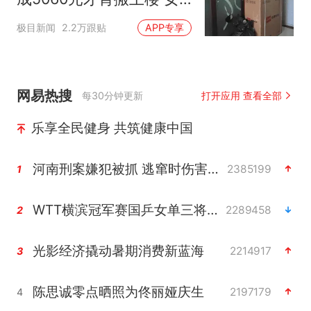
子傻眼
极目新闻
2.2万跟贴
APP专享
网易热搜
每30分钟更新
打开应用 查看全部
乐享全民健身 共筑健康中国
河南刑案嫌犯被抓 逃窜时伤害多人
2385199
1
WTT横滨冠军赛国乒女单三将晋级四强
2289458
2
光影经济撬动暑期消费新蓝海
2214917
3
陈思诚零点晒照为佟丽娅庆生
2197179
4