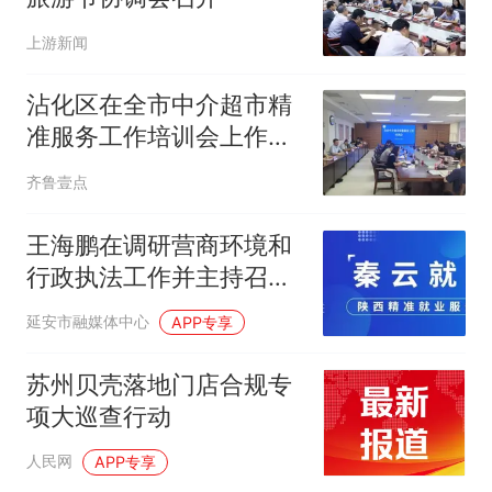
上游新闻
沾化区在全市中介超市精
准服务工作培训会上作典
型发言
齐鲁壹点
王海鹏在调研营商环境和
行政执法工作并主持召开
优化营商环境座谈会时强
延安市融媒体中心
APP专享
调 持续推进营商环境建设
提质增效 不断塑造高质量
苏州贝壳落地门店合规专
发展新动能新优势
项大巡查行动
人民网
APP专享