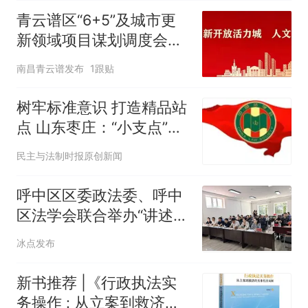
青云谱区“6+5”及城市更
新领域项目谋划调度会召
开
南昌青云谱发布
1跟贴
树牢标准意识 打造精品站
点 山东枣庄：“小支点”筑
牢法学会工作“大平台”
民主与法制时报原创新闻
呼中区区委政法委、呼中
区法学会联合举办“讲述法
治故事 展现政法形象”主
冰点发布
题演讲活动
新书推荐 |《行政执法实
务操作 : 从立案到救济的